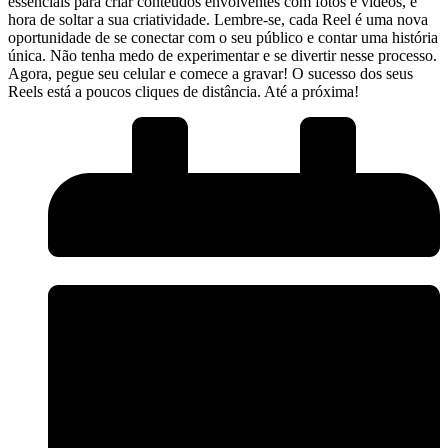
essenciais para criar conteúdos envolventes com fotos e vídeos, é
hora de soltar a sua criatividade. Lembre-se, cada Reel é uma nova
oportunidade de ⁣se conectar com o seu público e contar uma história
única. Não tenha medo de experimentar e se divertir nesse processo.
Agora, pegue seu ⁤celular e comece⁢ a gravar! O sucesso dos ⁤seus
Reels está a poucos cliques de distância. Até a próxima!