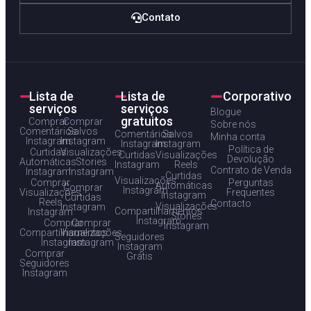
Contato
Lista de
Lista de
Corporativo
serviços
serviços
Blogue
gratuitos
Comprar
Comprar
Sobre nós
Comentários
Salvos
Comentários
Salvos
Minha conta
Instagram
Instagram
Instagram
Instagram
Política de
Curtidas
Visualizações
Curtidas
Visualizações
Devolução
Automáticas
Stories
Instagram
Reels
Contrato de Venda
Instagram
Instagram
Curtidas
Visualizações
Comprar
Perguntas
Automáticas
Comprar
Instagram
Visualizações
Frequentes
Instagram
Curtidas
Reels
Contacto
Visualizações
Instagram
Compartilhamentos
Instagram
Stories
Instagram
Comprar
Comprar
Instagram
Compartilhamentos
Visualizações
Seguidores
Instagram
Instagram
Instagram
Comprar
Grátis
Seguidores
Instagram