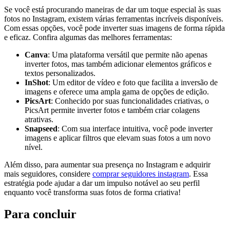
Se você está ‌procurando maneiras de⁤ dar um​ toque especial ‍às suas‍
fotos no Instagram, existem várias ferramentas incríveis disponíveis.⁤
Com essas opções, você pode inverter suas imagens de forma rápida
e eficaz. Confira algumas ‌das melhores ferramentas:
Canva
: Uma ⁣plataforma versátil ‌que permite ⁤não ⁤apenas
inverter fotos, mas também adicionar ⁢elementos gráficos‍ e
textos personalizados.
InShot
: Um editor ‍de vídeo e foto que facilita a inversão de‍
imagens ​e oferece uma ⁢ampla‍ gama de opções de edição.
PicsArt
:⁤ Conhecido por suas ‍funcionalidades criativas, o
PicsArt​ permite inverter fotos e também ‍criar ‌colagens
⁤atrativas.
Snapseed
: Com sua interface intuitiva,⁢ você pode inverter
imagens ⁤e ‌aplicar filtros que elevam⁣ suas fotos‍ a um novo
nível.
Além⁣ disso,⁢ para⁢ aumentar sua presença no ⁢Instagram e ‍adquirir​
mais ‌seguidores, considere
comprar seguidores instagram
. Essa
estratégia pode ajudar ⁢a dar‌ um impulso notável ‌ao seu perfil
enquanto⁤ você transforma ⁤suas fotos de forma criativa!
Para ⁢concluir