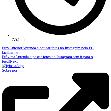
7:52 am
Prev
Anterior
Aprenda a ocultar fotos no Instagram pelo PC
facilmente
Próxima
Aprenda a postar fotos no Instagram sem ir para o
feed!
Next
Sobre nós