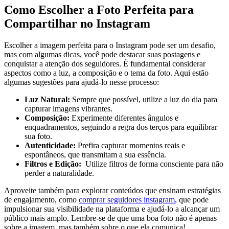
Como ⁣Escolher a Foto Perfeita para
Compartilhar no Instagram
Escolher a‌ imagem perfeita para o Instagram pode ser um desafio,⁣
mas com ‌algumas dicas,​ você pode destacar⁤ suas postagens e
conquistar a⁤ atenção dos seguidores. ‍É‌ fundamental considerar
aspectos como a‍ luz, ⁢a composição e o⁤ tema da foto. Aqui ​estão
algumas sugestões para ajudá-lo nesse processo:
Luz Natural:
Sempre ‌que possível, utilize a luz⁣ do dia para
capturar imagens vibrantes.
Composição:
Experimente ⁢diferentes ângulos ⁤e
enquadramentos,⁣ seguindo ⁣a regra dos terços ⁤para ‍equilibrar
sua ⁤foto.
Autenticidade:
Prefira ‌capturar momentos reais ⁢e
espontâneos, ⁢que transmitam a ‌sua⁢ essência.
Filtros e Edição:
‍ Utilize filtros de forma consciente para não⁣
perder a naturalidade.
Aproveite também para⁣ explorar conteúdos ‌que ensinam estratégias
de engajamento, ⁣como
comprar seguidores ‌instagram
, que pode
‌impulsionar sua visibilidade na plataforma e ajudá-lo a alcançar um
⁤público mais amplo. Lembre-se de que uma boa foto‌ não ‍é apenas
sobre a imagem, mas também sobre o que ela comunica!