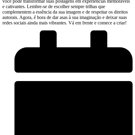
você ⁤pode transformar suas postagens em experiências memoráveis
e cativantes. Lembre-se de escolher sempre trilhas que
complementem a ‌essência da sua imagem e de respeitar ‍os direitos
autorais. Agora,‌ é ⁢hora de dar ⁢asas à sua imaginação e deixar suas
redes⁣ sociais ainda mais vibrantes. Vá⁢ em‍ frente ‍e comece a criar!