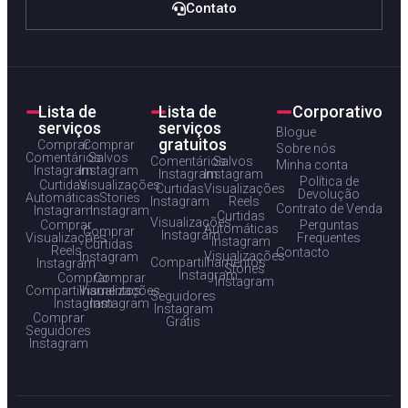
Contato
Lista de
Lista de
Corporativo
serviços
serviços
Blogue
gratuitos
Comprar
Comprar
Sobre nós
Comentários
Salvos
Comentários
Salvos
Minha conta
Instagram
Instagram
Instagram
Instagram
Política de
Curtidas
Visualizações
Curtidas
Visualizações
Devolução
Automáticas
Stories
Instagram
Reels
Contrato de Venda
Instagram
Instagram
Curtidas
Visualizações
Comprar
Perguntas
Automáticas
Comprar
Instagram
Visualizações
Frequentes
Instagram
Curtidas
Reels
Contacto
Visualizações
Instagram
Compartilhamentos
Instagram
Stories
Instagram
Comprar
Comprar
Instagram
Compartilhamentos
Visualizações
Seguidores
Instagram
Instagram
Instagram
Comprar
Grátis
Seguidores
Instagram