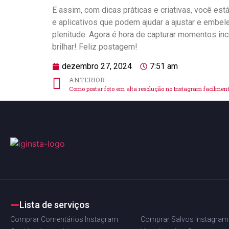
E assim, ‍com dicas‌ práticas ⁢e criativas, você ​es
e aplicativos que podem ajudar a ajustar⁢ e‌ embel
plenitude. Agora ‌é hora de capturar momentos inc
brilhar! ⁢Feliz ‌postagem!
dezembro 27, 2024
7:51 am
ANTERIOR
Como postar foto em alta resolução no Instagram facilmen
Lista de serviços
Comprar Comentários Instagram
Comprar Salvos Instagram