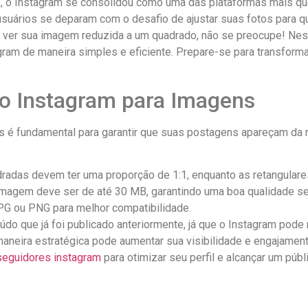
o‍ Instagram ​se consolidou como⁤ uma ‌das plataformas mais que
usuários⁣ se ⁣deparam com ⁣o desafio de⁢ ajustar ‍suas fotos para 
 ao ver‍ sua imagem reduzida a um quadrado, não se⁣ preocupe!‍ N
gram⁢ de maneira simples e ‍eficiente. Prepare-se para transformar
o Instagram para⁢ Imagens
ns ​é fundamental para garantir que suas postagens apareçam da 
das⁣ devem ter uma proporção de 1:1, enquanto as retangulares 
 ⁢imagem deve ser de ‌até 30 ‌MB, garantindo uma boa​ qualidade s
 ⁢ou PNG‌ para melhor‍ compatibilidade.
do que já​ foi publicado ‌anteriormente, já que o Instagram pode ⁢re
aneira estratégica pode aumentar sua visibilidade e engajamen
seguidores instagram
para otimizar seu perfil e‍ alcançar um públic