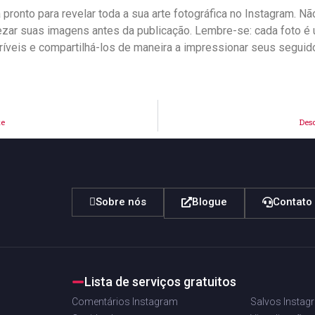
tá pronto para ‌revelar toda​ a sua arte ⁤fotográfica no Instagram.
ezar suas ‌imagens antes da publicação. Lembre-se:‌ cada foto é um
ríveis e compartilhá-los de maneira a ‌impressionar ‍seus ​seguid
te
Desc
Sobre nós
Blogue
Contato
Lista de serviços gratuitos
Comentários Instagram
Salvos Instag