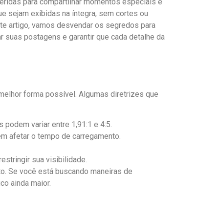
ridas⁤ para compartilhar momentos ⁣especiais⁢ e
que⁢ sejam exibidas na íntegra, sem cortes ou
este artigo, vamos desvendar⁣ os segredos⁤ para
 ‌suas postagens e garantir que‍ cada‌ detalhe⁤ da
‍melhor forma possível. Algumas diretrizes que
podem variar entre 1,91:1 e ⁤4:5.
em afetar ⁢o ⁢tempo de carregamento.
stringir ⁢sua⁣ visibilidade.
to. Se você está buscando maneiras de
o ​ainda⁤ maior.