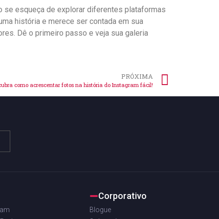
‌ Não se ​esqueça de explorar diferentes plataformas
a⁢ história e⁣ merece ‌ser‌ contada​ em sua‍
ores. Dê o primeiro passo e veja sua galeria
PRÓXIMA
ubra como acrescentar fotos na história do Instagram fácil!
Corporativo
ram
Blogue