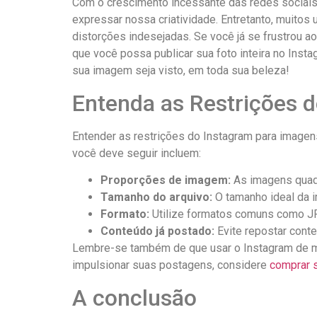
Com o crescimento incessante das redes sociais, 
⁢expressar nossa criatividade. Entretanto, muitos 
distorções ‍indesejadas. Se⁤ você⁢ já se​ frustrou
que ⁢você possa ​publicar sua foto inteira no Insta
sua imagem seja ​visto, em ‌toda ‍sua beleza!
Entenda as Restrições d
Entender as⁢ restrições do‍ Instagram para image
você deve‍ seguir incluem:
Proporções de imagem:
As imagens quadra
Tamanho do arquivo:
O ​tamanho ⁢ideal ​da
Formato:
Utilize formatos comuns como JPG
Conteúdo já postado:
Evite repostar⁤ conteú
Lembre-se também⁢ de que usar o Instagram​ de m
impulsionar ‌suas​ postagens, considere
comprar 
A conclusão