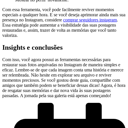
Com essa ferramenta, você ​pode facilmente reviver momentos⁢
especiais ​a qualquer‌ hora. ‍E se ⁢você deseja aprimorar‌ ainda ‌mais sua
presença no⁢ Instagram,‌ considere
comprar ​seguidores instagram
.
Essa estratégia⁢ pode ⁣aumentar a visibilidade⁢ das ⁣suas⁣ postagens
restauradas e, assim, trazer ‍de volta as memórias que você⁢ tanto
valoriza.
Insights e conclusões
Com isso, você ⁤agora possui as ferramentas​ necessárias⁢ para
restaurar suas ⁤fotos arquivadas no Instagram de maneira simples e
⁢eficaz. Lembre-se de que​ cada imagem conta uma história e‌ merece
ser relembrada. Não hesite ⁤em explorar‍ seu arquivo e⁤ reviver
momentos preciosos. ⁤Se você gostou deste guia, compartilhe​ com
amigos que⁣ também podem⁤ se ​beneficiar dessas dicas! Agora, é hora
de resgatar suas memórias e‌ dar ⁢nova vida às suas postagens
passadas. A jornada pela sua​ galeria ⁣está⁣ apenas começando!