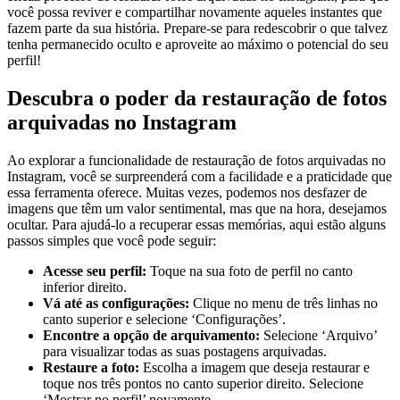
você ‍possa reviver e​ compartilhar novamente aqueles ⁣instantes⁢ que
fazem ⁣parte da sua história. ⁢Prepare-se ‌para redescobrir o que talvez
tenha permanecido oculto ⁤e aproveite ao máximo‍ o potencial‍ do seu
perfil!
Descubra o poder da restauração de fotos
arquivadas no ‌Instagram
Ao explorar a funcionalidade de restauração de fotos arquivadas no
Instagram, você ⁢se surpreenderá com a facilidade e a ⁤praticidade ‍que
essa ferramenta oferece. Muitas​ vezes, podemos nos desfazer de
imagens que têm⁤ um valor sentimental,​ mas que ‍na hora, desejamos
ocultar. Para ⁤ajudá-lo a recuperar essas memórias, aqui estão alguns
passos‌ simples ⁤que você ‍pode⁤ seguir:
Acesse seu perfil:
Toque na sua foto de perfil no canto
⁢inferior direito.
Vá até ‍as configurações:
Clique no menu de três linhas no
canto‌ superior e selecione‌ ‘Configurações’.
Encontre a opção ⁣de arquivamento:
Selecione ‘Arquivo’
para visualizar todas as suas‍ postagens arquivadas.
Restaure a‌ foto:
​Escolha a imagem⁤ que deseja restaurar e
toque‍ nos ⁢três ​pontos no canto superior direito. Selecione
‘Mostrar ⁣no ⁤perfil’ novamente.