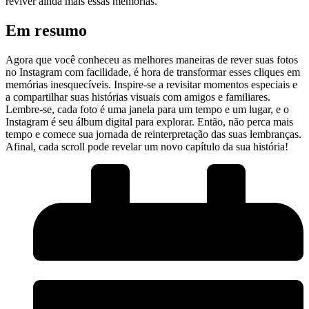
reviver ⁢ainda​ mais essas memórias.
Em resumo
Agora que você conheceu as ‍melhores maneiras de rever suas fotos
⁣no Instagram⁢ com facilidade,‌ é⁢ hora ⁣de transformar esses⁣ cliques em
⁢memórias ⁢inesquecíveis. Inspire-se a revisitar momentos ‍especiais e
a compartilhar suas histórias visuais ‍com ‌amigos e familiares.
Lembre-se,⁢ cada foto⁣ é uma janela​ para um tempo e um lugar, e o
‌Instagram é​ seu álbum digital ​para explorar.⁢ Então, não perca mais
tempo e⁢ comece sua jornada de ⁤reinterpretação ​das ​suas lembranças.
Afinal, cada‍ scroll pode revelar um novo⁣ capítulo da sua⁢ história!