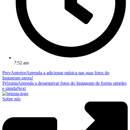
7:52 am
Prev
Anterior
Aprenda a adicionar música nas suas fotos do
Instagram agora!
Próxima
Aprenda a desarquivar fotos do Instagram de forma simples
e rápida
Next
Sobre nós