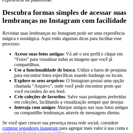
Descubra formas simples de acessar suas
lembranças no Instagram‍ com facilidade
Revisitar ⁣suas⁤ lembranças no Instagram pode ser uma experiência
mágica e ​nostálgica.‍ Aqui estão algumas dicas para ⁢facilitar⁤ esse
processo:
Acesse suas fotos antigas
: ‌Vá até ⁤o seu perfil e clique em‌
“Fotos” para‌ visualizar todas as imagens ⁤que​ você⁢ já
⁢compartilhou.
Use ⁢a funcionalidade‍ de​ busca
:⁤ Utilize a barra de pesquisa
para encontrar fotos específicas usando ⁣hashtags ou locais.
Explore os seus arquivos
: O Instagram possui uma opção
chamada‌ “Arquivo”, onde você pode encontrar posts que
‌você escondeu do seu feed.
Crie coleções de favoritos
: ‌Salve suas postagens preferidas
em coleções, facilitando a visualização​ sempre ​que ‌desejar.
Interaja ​com amigos
:⁤ Marque amigos nas suas⁤ fotos antigas
⁣ou compartilhe ⁤lembranças através de‍ mensagens⁤ diretas.
Se você quer crescer sua presença ‍nessa​ rede social, considere ⁣
comprar‌ seguidores instagram
para agregar mais valor à ‌sua conta e