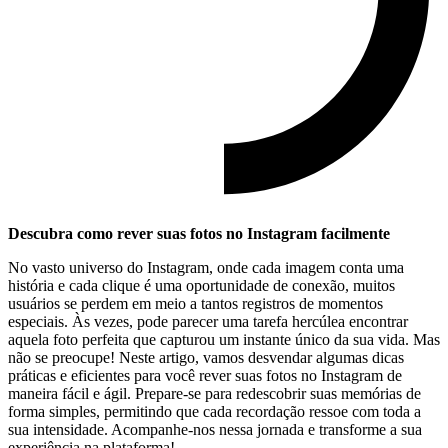
Descubra como ‌rever suas fotos no Instagram facilmente
No ‌vasto universo ⁤do⁣ Instagram,‍ onde cada ‍imagem conta uma
⁣história e ⁣cada ⁢clique é uma oportunidade de conexão, muitos
usuários se perdem em meio ⁤a tantos registros de momentos
⁢especiais. Às vezes, pode parecer uma​ tarefa hercúlea encontrar
aquela foto perfeita que capturou ⁤um instante único da ‍sua vida. Mas
não ‌se preocupe! Neste ​artigo, ‍vamos desvendar algumas dicas
práticas e​ eficientes para você rever suas⁤ fotos no Instagram ⁢de
maneira⁢ fácil ⁣e ágil. Prepare-se ​para redescobrir suas⁤ memórias de​
forma⁤ simples, permitindo ⁣que ⁤cada recordação ressoe com⁤ toda a
sua intensidade.⁣ Acompanhe-nos nessa⁣ jornada⁣ e transforme⁢ a sua
experiência ​na plataforma!