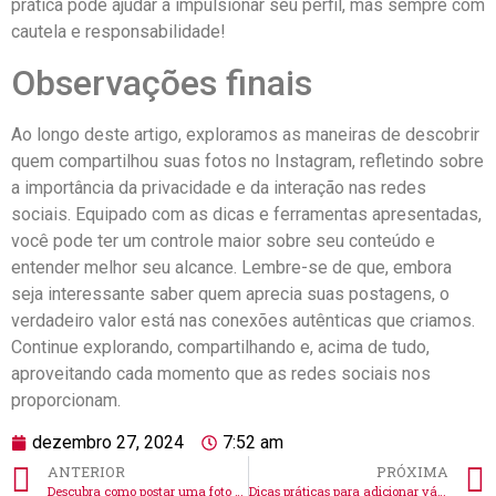
⁢prática pode ajudar a‌ impulsionar seu ​perfil,​ mas sempre com
cautela e responsabilidade!
Observações finais
Ao ⁤longo ‌deste artigo, exploramos as​ maneiras ⁤de⁤ descobrir
quem ‍compartilhou suas​ fotos no Instagram, refletindo sobre
a ⁣importância da privacidade ⁣e da interação nas redes
sociais. Equipado com ⁢as ⁤dicas e ferramentas apresentadas,
você pode ter um⁣ controle maior⁣ sobre seu ⁣conteúdo ⁣e
⁤entender melhor seu alcance. Lembre-se ⁣de⁣ que,‍ embora
seja ⁤interessante⁤ saber quem aprecia suas postagens, o
verdadeiro ⁤valor ⁤está⁤ nas conexões autênticas que criamos.⁣
Continue explorando, compartilhando e, acima de tudo,
aproveitando cada momento que as redes sociais nos
proporcionam.
dezembro 27, 2024
7:52 am
ANTERIOR
PRÓXIMA
Descubra como postar uma foto contínua no Instagram fácil
Dicas práticas para adicionar várias fotos na sua história do Instagram