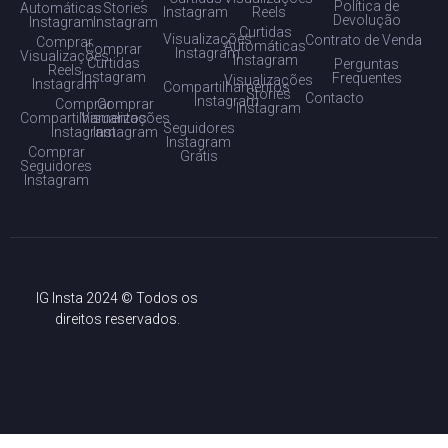
Política de
Automáticas
Stories
Instagram
Reels
Devolução
Instagram
Instagram
Curtidas
Visualizações
Contrato de Venda
Comprar
Automáticas
Comprar
Instagram
Visualizações
Instagram
Curtidas
Perguntas
Reels
Instagram
Frequentes
Visualizações
Instagram
Compartilhamentos
Stories
Contacto
Instagram
Comprar
Comprar
Instagram
Compartilhamentos
Visualizações
Seguidores
Instagram
Instagram
Instagram
Comprar
Grátis
Seguidores
Instagram
IG Insta 2024 © Todos os
direitos reservados.