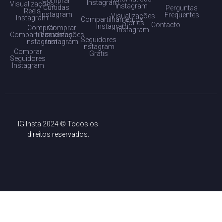
Comprar
Instagram
Visualizações
Instagram
Curtidas
Perguntas
Reels
Instagram
Frequentes
Visualizações
Instagram
Compartilhamentos
Stories
Contacto
Instagram
Comprar
Comprar
Instagram
Compartilhamentos
Visualizações
Seguidores
Instagram
Instagram
Instagram
Comprar
Grátis
Seguidores
Instagram
IG Insta 2024 © Todos os
direitos reservados.