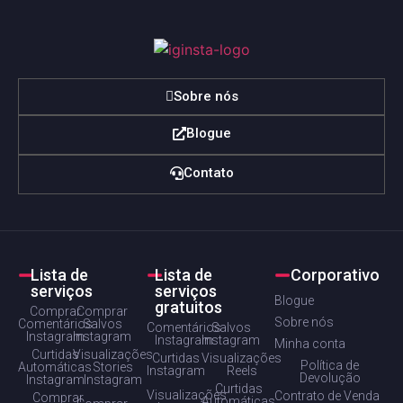
Sobre nós
Blogue
Contato
Lista de
Lista de
Corporativo
serviços
serviços
Blogue
gratuitos
Comprar
Comprar
Sobre nós
Comentários
Salvos
Comentários
Salvos
Instagram
Instagram
Instagram
Instagram
Minha conta
Curtidas
Visualizações
Curtidas
Visualizações
Política de
Automáticas
Stories
Instagram
Reels
Devolução
Instagram
Instagram
Curtidas
Visualizações
Contrato de Venda
Comprar
Automáticas