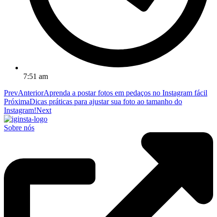
7:51 am
Prev
Anterior
Aprenda a postar fotos em pedaços no Instagram fácil
Próxima
Dicas práticas para ajustar sua foto ao tamanho do
Instagram!
Next
Sobre nós