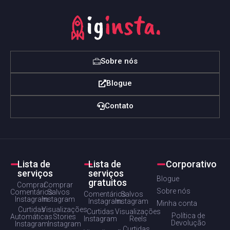
Sobre nós
Blogue
Contato
Lista de
Lista de
Corporativo
serviços
serviços
Blogue
gratuitos
Comprar
Comprar
Sobre nós
Comentários
Salvos
Comentários
Salvos
Instagram
Instagram
Instagram
Instagram
Minha conta
Curtidas
Visualizações
Curtidas
Visualizações
Política de
Automáticas
Stories
Instagram
Reels
Devolução
Instagram
Instagram
Curtidas