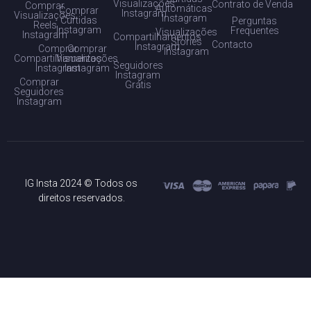
Visualizações
Contrato de Venda
Comprar
Automáticas
Comprar
Instagram
Visualizações
Instagram
Curtidas
Perguntas
Reels
Instagram
Frequentes
Visualizações
Instagram
Compartilhamentos
Stories
Contacto
Instagram
Comprar
Comprar
Instagram
Compartilhamentos
Visualizações
Seguidores
Instagram
Instagram
Instagram
Comprar
Grátis
Seguidores
Instagram
IG Insta 2024 © Todos os
direitos reservados.