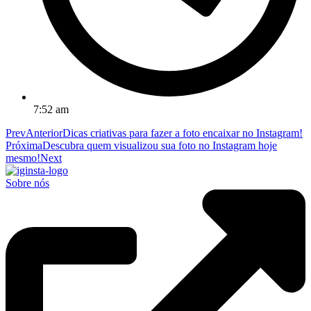
7:52 am
Prev
Anterior
Dicas criativas para fazer a foto encaixar no Instagram!
Próxima
Descubra quem visualizou sua foto no Instagram hoje
mesmo!
Next
Sobre nós