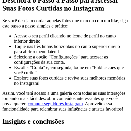
Descubra o Passo a Passo para Acessar
Suas Fotos ‌Curtidas no Instagram
Se ⁢você deseja recordar aquelas fotos que marcou com um
like
, siga
este‌ passo a passo simples ‌e​ prático:
Acesse ⁤o seu perfil clicando no ícone de perfil no canto
inferior direito.
Toque ‍nas três linhas horizontais⁤ no canto superior direito
para abrir ⁢o​ menu lateral.
Selecione a opção ‌“Configurações” para⁣ acessar as
configurações da sua conta.
Escolha “Conta” e, em seguida, toque em “Publicações⁢ que
você‍ curtiu”.
Explore suas fotos curtidas e ​reviva suas ⁢melhores memórias
no ​Instagram!
Assim, ‌você terá acesso a uma galeria com todas as suas interações,
tornando mais fácil descobrir conteúdos interessantes que você
possa querer ⁤
comprar seguidores​ instagram
.⁢ Aproveite essa⁣
funcionalidade para relembrar suas influências e artistas favoritos!
Insights e conclusões