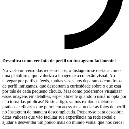
Descubra ⁢como ver ​foto de perfil no⁣ Instagram facilmente!
No⁤ vasto universo das redes sociais, ​o​ Instagram se‍ destaca ⁢como
uma ⁤plataforma ⁣que valoriza ‍a ‌imagem e ⁢a‌ conexão visual. ​Ao‌
navegar ⁣por⁢ perfis e​ feeds, muitas ​vezes nos ​deparamos com fotos
de⁤ perfil intrigantes, ⁢que ‍despertam ‌a curiosidade sobre o que está
por ‍trás de ‍cada pequeno círculo. Mas como poderemos visualizar
essas imagens em‍ detalhes, especialmente⁢ quando o usuário opta⁢ por
não ​torná-las públicas? Neste ‍artigo, vamos explorar métodos
práticos ‍e​ eficazes que ⁢permitem acessar ‌e apreciar as ‌fotos de⁢ perfil
no Instagram de maneira ​descomplicada. Prepare-se para descobrir
dicas valiosas que vão⁢ facilitar‌ sua experiência ⁤na rede social e
ajudar a desvendar​ um pouco mais​ do mundo ‌visual ‌que nos cerca!