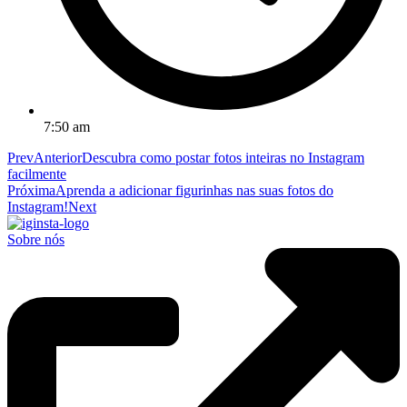
7:50 am
Prev
Anterior
Descubra como postar fotos inteiras no Instagram
facilmente
Próxima
Aprenda a adicionar figurinhas nas suas fotos do
Instagram!
Next
Sobre nós