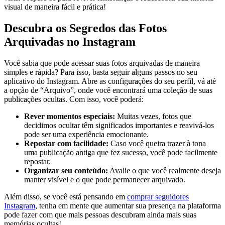
visual de maneira fácil e prática!
Descubra os Segredos das Fotos
Arquivadas ⁣no Instagram
Você sabia que pode acessar suas fotos arquivadas de ⁤maneira
simples e rápida? Para‍ isso, basta seguir⁣ alguns passos no seu
aplicativo do Instagram. Abre as configurações do seu perfil, vá até
a opção ⁣de “Arquivo”, ‍onde você encontrará uma coleção de suas
publicações ocultas. ‍Com isso, você​ poderá:
Rever momentos especiais:
Muitas ⁣vezes, fotos que
decidimos ocultar têm significados importantes e reavivá-los
pode ser uma experiência emocionante.
Repostar ‍com facilidade:
Caso⁣ você ​queira trazer à tona
‌uma publicação⁢ antiga que ‍fez ⁤sucesso, você pode facilmente
repostar.
Organizar seu conteúdo:
Avalie o ⁣que você ‍realmente deseja
manter visível e o que pode permanecer ⁢arquivado.
Além disso, se você está pensando em
comprar seguidores
Instagram
, tenha em mente que aumentar sua‌ presença na plataforma
pode fazer ‍com que⁣ mais ⁣pessoas descubram ainda‍ mais suas
memórias ocultas!