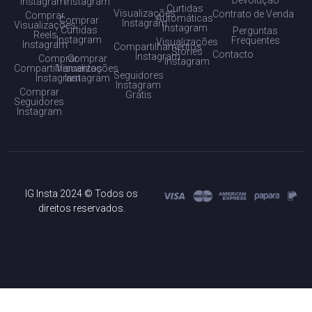
Instagram
Instagram
Curtidas
Visualizações
Contrato de Venda
Comprar
Automáticas
Comprar
Instagram
Visualizações
Instagram
Curtidas
Perguntas
Reels
Instagram
Frequentes
Visualizações
Instagram
Compartilhamentos
Stories
Contacto
Instagram
Comprar
Comprar
Instagram
Compartilhamentos
Visualizações
Seguidores
Instagram
Instagram
Instagram
Comprar
Grátis
Seguidores
Instagram
IG Insta 2024 © Todos os
direitos reservados.