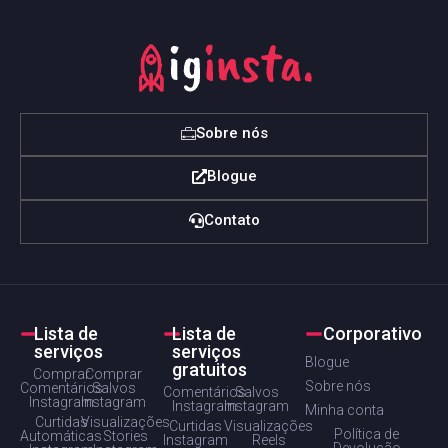
Sobre nós
Blogue
Contato
Lista de
Lista de
Corporativo
serviços
serviços
Blogue
gratuitos
Comprar
Comprar
Sobre nós
Comentários
Salvos
Comentários
Salvos
Instagram
Instagram
Instagram
Instagram
Minha conta
Curtidas
Visualizações
Curtidas
Visualizações
Política de
Automáticas
Stories
Instagram
Reels
Devolução