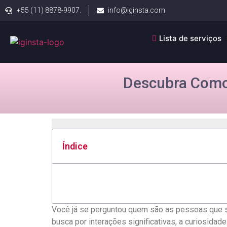
+55 (11) 8878-9907.
info@iginsta.com
Lista de serviços
Descubra Como
Índice
Você já se perguntou quem⁢ são as ​pessoas que ​se
‍busca por⁢ interações significativas, a curiosida