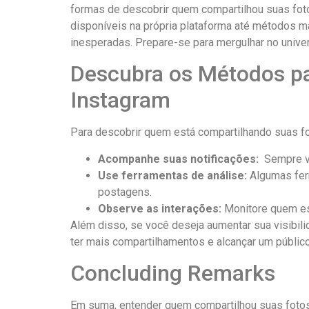
formas de⁣ descobrir quem⁤ compartilhou suas‌ fot
disponíveis na ⁢própria plataforma até métodos mais
inesperadas. Prepare-se ⁤para mergulhar no univer
Descubra os​ Métodos par
Instagram
Para ‍descobrir quem está compartilhando suas⁢ fot
Acompanhe suas notificações:
⁤ Sempre v
Use ferramentas⁤ de⁤ análise:
Algumas ferr
postagens.
Observe as interações:
Monitore quem‍ est
Além disso, se ⁤você deseja aumentar ⁣sua visibil
ter mais compartilhamentos e alcançar um público
Concluding Remarks
Em suma, entender quem compartilhou suas fotos no