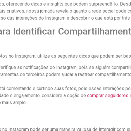
os, oferecendo dicas e insights que podem surpreendê-lo. Desde⁢
 criativos,⁢ nossa jornada⁤ revela o⁢ quanto ⁢a rede social pode co
so ​das interações do Instagram ⁣e descobrir o​ que está por trá
a Identificar‍ Compartilhamento
os no⁢ Instagram, utilize as seguintes‍ dicas ​que podem​ ser ⁢ba
erifique as notificações do Instagram, pois se alguém compartilh
amentas de terceiros podem⁣ ajudar a rastrear compartilhament
á ‍comentando e⁣ curtindo ⁢suas fotos, pois essas interações‌ po
idade e ⁤engajamento,‍ considere a opção de
comprar ⁣seguidores 
 ‍mais amplo.
 ‌Instagram pode ser ‌uma maneira ⁤valiosa de⁢ interagir com⁤ su