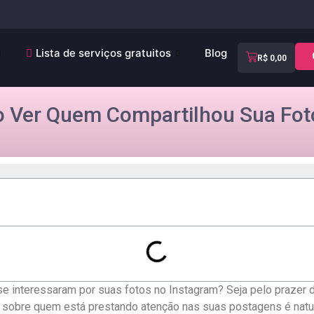
Lista de serviços gratuitos
Blog
R$
0,00
 Ver Quem Compartilhou Sua Foto
 interessaram​ por suas ⁢fotos no ​Instagram? Seja ‌pelo ⁢prazer​ 
de sobre‌ quem ⁢está prestando atenção ​nas⁢ suas postagens é natu