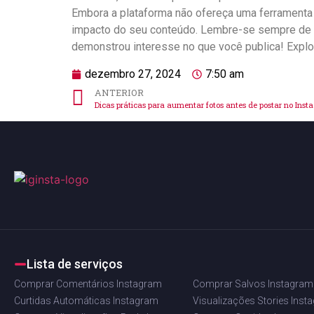
Embora a⁣ plataforma‌ não ofereça ⁤uma ​ferramenta 
⁢impacto ⁣do seu conteúdo. Lembre-se sempre de r
⁤demonstrou interesse no que‌ você publica! Explo
dezembro 27, 2024
7:50 am
ANTERIOR
Dicas práticas para aumentar fotos antes de postar no Ins
Lista de serviços
Comprar Comentários Instagram
Comprar Salvos Instagram
Curtidas Automáticas Instagram
Visualizações Stories Inst