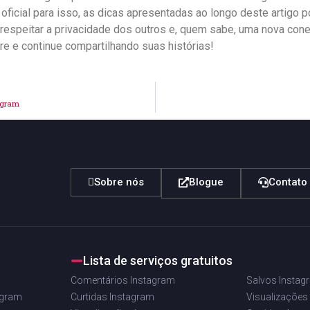
oficial para ​isso, as dicas apresentadas‌ ao longo deste artigo⁢ po
espeitar a privacidade dos‍ outros e, quem sabe,​ uma nova cone
re e continue compartilhando suas histórias!
tagram
Sobre nós
Blogue
Contato
Lista de serviços gratuitos
Comentários Instagram
Salvos Instag
agram
Curtidas Instagram
Visualizações