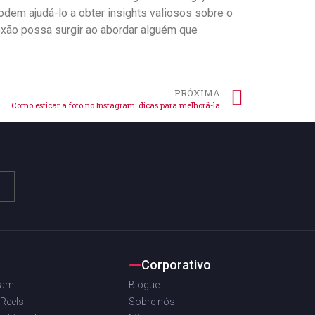
dem ajudá-lo ‌a⁤ obter ⁢insights valiosos sobre ‍o
xão possa surgir ⁤ao abordar alguém ⁢que
PRÓXIMA
Como esticar a foto no Instagram: dicas para melhorá-la
Corporativo
ram
Blogue
 Reels
Sobre nós