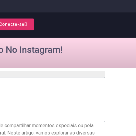
Conecte-se
 No Instagram!
de⁣ compartilhar⁢ momentos⁤ especiais ou​ pela
ral. Neste artigo, vamos explorar as‌ diversas