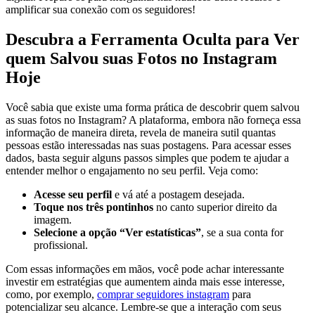
amplificar sua ​conexão com os seguidores!
Descubra ⁤a‍ Ferramenta⁢ Oculta para Ver‌
quem Salvou suas Fotos no Instagram
Hoje
Você‍ sabia que existe uma forma prática de descobrir quem salvou
as suas fotos ‍no ⁤Instagram? A plataforma, embora não forneça essa
informação de maneira ⁢direta, revela de maneira sutil ⁢quantas
pessoas ⁣estão interessadas⁣ nas suas postagens. Para acessar esses
‍dados, ⁣basta seguir alguns passos simples que podem te ajudar a
entender melhor o engajamento no⁣ seu perfil. Veja como:
Acesse seu perfil
e vá até a postagem ‌desejada.
Toque nos três pontinhos
no⁤ canto superior ⁣direito da
‍imagem.
Selecione ‍a opção “Ver estatísticas”
,‌ se a sua conta for
profissional.
Com essas‍ informações ​em mãos, você pode achar​ interessante
investir‍ em ⁣estratégias⁤ que aumentem ainda mais esse interesse,
como, por exemplo,
comprar seguidores instagram
para
potencializar seu alcance. Lembre-se que​ a‌ interação com⁢ seus