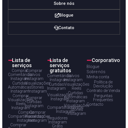
Sobre nós
Blogue
Contato
Lista de
Lista de
Corporativo
serviços
serviços
Blogue
gratuitos
Comprar
Comprar
Sobre nós
Comentários
Salvos
Comentários
Salvos
Minha conta
Instagram
Instagram
Instagram
Instagram
Política de
Curtidas
Visualizações
Curtidas
Visualizações
Devolução
Automáticas
Stories
Instagram
Reels
Contrato de Venda
Instagram
Instagram
Curtidas
Visualizações
Comprar
Perguntas
Automáticas
Comprar
Instagram
Visualizações
Frequentes
Instagram
Curtidas
Reels
Contacto
Visualizações
Instagram
Compartilhamentos
Instagram
Stories
Instagram
Comprar
Comprar
Instagram
Compartilhamentos
Visualizações
Seguidores
Instagram
Instagram
Instagram
Comprar
Grátis