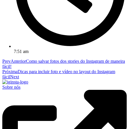
7:51 am
Prev
Anterior
Como salvar fotos dos stories do Instagram de maneira
fácil!
Próxima
Dicas para incluir foto e vídeo no layout do Instagram
fácil
Next
Sobre nós