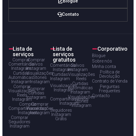
Blogue
Contato
Lista de
Lista de
Corporativo
serviços
serviços
Blogue
gratuitos
Comprar
Comprar
Sobre nós
Comentários
Salvos
Comentários
Salvos
Minha conta
Instagram
Instagram
Instagram
Instagram
Política de
Curtidas
Visualizações
Curtidas
Visualizações
Devolução
Automáticas
Stories
Instagram
Reels
Contrato de Venda
Instagram
Instagram
Curtidas
Visualizações
Comprar
Perguntas
Automáticas
Comprar
Instagram
Visualizações
Frequentes
Instagram
Curtidas
Reels
Contacto
Visualizações
Instagram
Compartilhamentos
Instagram
Stories
Instagram
Comprar
Comprar
Instagram
Compartilhamentos
Visualizações
Seguidores
Instagram
Instagram
Instagram
Comprar
Grátis
Seguidores
Instagram