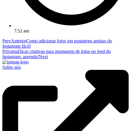
7:52 am
Prev
Anterior
Como adicionar fotos em postagens antigas do
Instagram fácil!
Próxima
Dicas criativas para montagem de fotos no feed do
Instagram: aprenda!
Next
Sobre nós