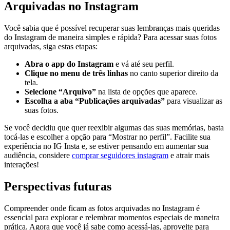
Arquivadas no Instagram
Você sabia que é possível recuperar suas lembranças mais queridas
⁤do Instagram de maneira simples e rápida? Para acessar suas fotos
arquivadas, siga estas etapas:
Abra o ⁤app do Instagram
e vá até ⁢seu perfil.
Clique no menu de três‍ linhas
no canto superior direito da
tela.
Selecione “Arquivo”
na lista de⁣ opções que ⁤aparece.
Escolha a aba “Publicações arquivadas”
para visualizar as‍
suas fotos.
Se você decidiu que quer reexibir⁢ algumas das suas memórias, basta⁣
tocá-las e escolher a opção⁤ para⁣ “Mostrar no perfil”. Facilite‌ sua
experiência no⁣ IG Insta e, se estiver pensando em aumentar sua
audiência,‍ considere
comprar seguidores ⁢instagram
​e‍ atrair mais
interações!
Perspectivas futuras
Compreender onde ficam as fotos arquivadas no Instagram é
essencial para explorar e relembrar momentos especiais de maneira
prática. Agora que você já sabe como acessá-las, ‍aproveite para