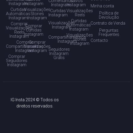
Comentários
Salvos
Instagram
Instagram
Instagram
Instagram
Minha conta
Curtidas
Visualizações
Curtidas
Visualizações
Política de
Automáticas
Stories
Instagram
Reels
Devolução
Instagram
Instagram
Curtidas
Visualizações
Contrato de Venda
Comprar
Automáticas
Comprar
Instagram
Visualizações
Instagram
Curtidas
Perguntas
Reels
Instagram
Frequentes
Visualizações
Instagram
Compartilhamentos
Stories
Contacto
Instagram
Comprar
Comprar
Instagram
Compartilhamentos
Visualizações
Seguidores
Instagram
Instagram
Instagram
Comprar
Grátis
Seguidores
Instagram
IG Insta 2024 © Todos os
direitos reservados.