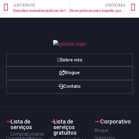
ANTERIOR
PRÓXIMA
Descubra maneiras práticas de transferir fotos entre Instagrams
Dicas práticas para impedir que compartilhem suas fotos no Instagram
Sobre nós
Blogue
Contato
Lista de
Lista de
Corporativo
serviços
serviços
Blogue
gratuitos
Comprar
Comprar
Sobre nós
Comentários
Salvos