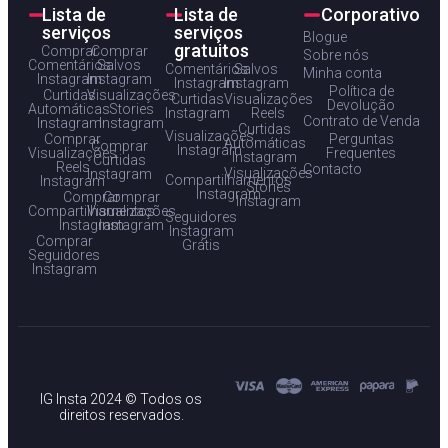
Lista de
Lista de
Corporativo
serviços
serviços
Blogue
gratuitos
Comprar
Comprar
Sobre nós
Comentários
Salvos
Comentários
Salvos
Minha conta
Instagram
Instagram
Instagram
Instagram
Política de
Curtidas
Visualizações
Curtidas
Visualizações
Devolução
Automáticas
Stories
Instagram
Reels
Contrato de Venda
Instagram
Instagram
Curtidas
Visualizações
Comprar
Perguntas
Automáticas
Comprar
Instagram
Visualizações
Frequentes
Instagram
Curtidas
Reels
Contacto
Visualizações
Instagram
Compartilhamentos
Instagram
Stories
Instagram
Comprar
Comprar
Instagram
Compartilhamentos
Visualizações
Seguidores
Instagram
Instagram
Instagram
Comprar
Grátis
Seguidores
Instagram
IG Insta 2024 © Todos os
direitos reservados.