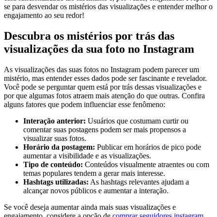
se para desvendar os mistérios⁢ das visualizações e entender melhor⁣ o
engajamento ao seu redor!
Descubra os mistérios por ‍trás das
⁣visualizações da sua⁣ foto no ​Instagram
As visualizações das suas fotos no Instagram podem parecer um
mistério, mas entender esses dados pode ser fascinante e revelador.⁣
Você pode se perguntar quem está por‍ trás dessas visualizações e ​
por ​que algumas fotos atraem mais atenção do que outras. ‍Confira
alguns fatores que podem influenciar esse fenômeno:
Interação anterior:
Usuários que costumam ​curtir​ ou
comentar suas postagens⁤ podem ser mais ⁤propensos a
visualizar suas fotos.
Horário​ da‍ postagem:
Publicar ‌em horários de⁤ pico pode
aumentar a visibilidade e as‍ visualizações.
Tipo de conteúdo:
Conteúdos ⁤visualmente atraentes ou com
temas populares tendem a ⁤gerar mais ​interesse.
Hashtags utilizadas:
As hashtags relevantes ajudam a⁢
alcançar novos públicos‌ e aumentar⁢ a interação.
Se⁢ você deseja aumentar ainda mais⁣ suas visualizações e
engajamento, considere a opção de
comprar ⁣seguidores instagram
.