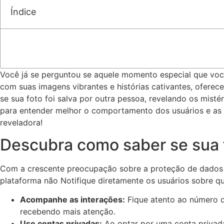
Índice
Você já ‍se perguntou se aquele momento especial que você 
com​ suas imagens vibrantes e histórias cativantes, oferec
se‌ sua foto foi salva​ por‌ outra pessoa, ‍revelando os mi
para entender melhor ‍o comportamento dos usuários e as n
reveladora!
Descubra⁤ como saber‍ se sua f
Com a ​crescente preocupação sobre a proteção de dados 
plataforma não⁢ Notifique diretamente os usuários ⁢sobre⁣ 
Acompanhe as interações:
Fique ‍atento ao número⁤ 
recebendo mais atenção.
Use‌ contas privadas:
Ao ⁢optar por uma conta​ privad