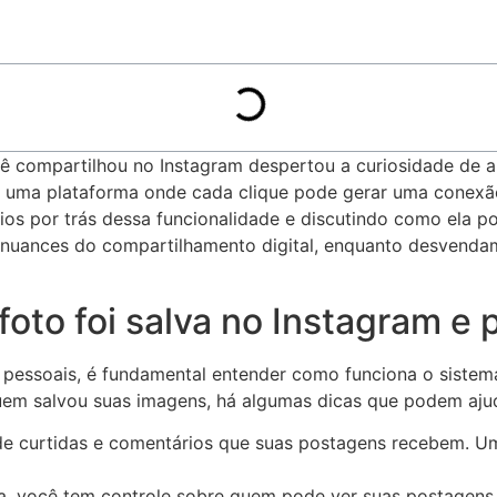
compartilhou no Instagram despertou ‍a​ curiosidade de algu
e uma plataforma onde cada clique pode gerar uma conexão. 
stérios por trás dessa funcionalidade e discutindo como ela 
uances‌ do‍ compartilhamento⁤ digital, ⁤enquanto desvenda
oto foi salva no Instagram ⁢e 
pessoais, é fundamental ​entender como funciona o sistem
quem​ salvou suas imagens, há algumas dicas⁤ que podem aju
de curtidas ⁢e ⁣comentários que suas postagens recebem. 
a, você‌ tem ‌controle sobre quem pode ver⁢ suas postagens,