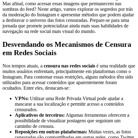
Mas afinal, como acessar essas imagens que permanecem nas
sombras do feed? Neste artigo, vamos ‍explorar os segredos por⁣ trás
da moderação ​do Instagram ⁣e apresentar métodos que podem ajudar
a desbravar o universo das fotos censuradas. Prepare-se‌ para⁣ uma
⁣jornada que promete potencializar ainda mais suas habilidades de
navegação na rede social mais visual‍ do⁤ mundo.
Desvendando​ os Mecanismos de ‌Censura
em Redes Sociais
Nos tempos atuais, a
censura nas redes⁢ sociais
é uma realidade que
​muitos usuários enfrentam, principalmente em plataformas como o ​
Instagram. Para contornar essas restrições, alguns métodos têm sido
utilizados para⁤ acessar conteúdos que aparentemente foram
ocultados. Entre eles, destacam-se:
VPNs:
Utilizar uma⁣ Rede Privada Virtual pode ajudar a
mascarar a sua ‍localização e permitir ⁤acesso a conteúdos
censurados.
Aplicativos de terceiros:
Algumas ferramentas oferecem a
‍possibilidade de visualizar postagens que ⁣seguiram um
caminho de censura.
Reposições em outras plataformas:
Muitas vezes, as fotos
censuradas são compartilhadas ⁣em outras⁢ redes, como Twitter