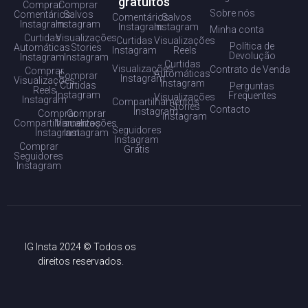
gratuitos
Comprar
Comprar
Sobre nós
Comentários
Salvos
Comentários
Salvos
Instagram
Instagram
Instagram
Instagram
Minha conta
Curtidas
Visualizações
Curtidas
Visualizações
Política de
Automáticas
Stories
Instagram
Reels
Devolução
Instagram
Instagram
Curtidas
Visualizações
Contrato de Venda
Comprar
Automáticas
Comprar
Instagram
Visualizações
Instagram
Curtidas
Perguntas
Reels
Instagram
Frequentes
Visualizações
Instagram
Compartilhamentos
Stories
Contacto
Instagram
Comprar
Comprar
Instagram
Compartilhamentos
Visualizações
Seguidores
Instagram
Instagram
Instagram
Comprar
Grátis
Seguidores
Instagram
IG Insta 2024 © Todos os
direitos reservados.