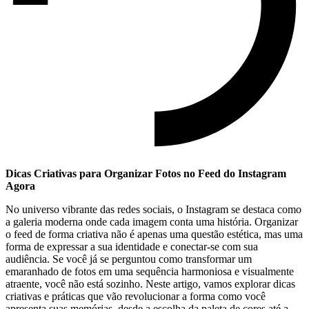
Dicas Criativas para ‍Organizar Fotos no Feed do Instagram
Agora
No universo vibrante das redes ⁣sociais, o ⁢Instagram se‌ destaca como
a galeria moderna onde ‌cada⁣ imagem conta ‍uma história. Organizar
o feed de forma criativa ⁢não‌ é apenas uma​ questão estética,⁤ mas uma
forma‌ de expressar a sua identidade e conectar-se com sua
audiência. ⁣Se você já se perguntou ⁣como transformar um
emaranhado de fotos ‍em uma sequência ⁢harmoniosa e visualmente
atraente, você não está⁣ sozinho. Neste artigo, ‍vamos explorar dicas
criativas e práticas que‍ vão‍ revolucionar ⁤a forma como⁤ você
apresenta suas memórias, desde a escolha da paleta de cores até a