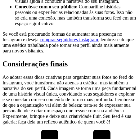
visuais ajuda ⁣a conduzir a narrativa do⁤ seu Instagram.
Conecte-se com o seu público:
Compartilhe histórias
⁣pessoais ou experiências ⁣relacionadas às suas ‌fotos. Isso não
só ⁢cria ‍uma ​conexão, mas também transforma‌ seu feed em um
espaço significativo.
Se você está procurando formas‌ de aumentar sua presença no⁢
Instagram e deseja
comprar seguidores instagram
, lembre-se de que​
uma estética trabalhada pode tornar seu perfil ainda ‌mais atraente
para novos visitantes.
Considerações finais
Ao adotar essas dicas criativas para‌ organizar suas fotos no feed do
Instagram, você transforma não ⁣apenas a estética, mas também ⁤a
narrativa do seu‍ perfil. Cada imagem ⁤se torna ​uma peça ⁤fundamental
de uma história visual⁢ única, convidando seus ‍seguidores a‌ explorar⁢
e ⁢se conectar com seu conteúdo de forma⁢ mais profunda. Lembre-se
de ⁣que a organização vai além da beleza; ‌trata-se de expressar sua⁢
personalidade⁤ e criar um espaço que ressoe com ⁤sua audiência.⁣
Experimente, brinque e deixe sua ⁤criatividade ‌fluir. Seu feed é sua
galeria; faça dela um reflexo autêntico de quem você é!