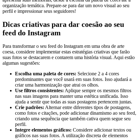
organização temática. ⁤Prepare-se ⁢para⁤ dar um‍ novo⁢ visual ao seu
perfil e impressionar seus seguidores!
Dicas criativas para dar⁣ coesão ao seu
feed⁤ do ⁢Instagram
Para ⁣transformar o‌ seu feed do Instagram em uma obra de arte
coesa, considere implementar estas estratégias criativas que farão
suas fotos se destacarem‌ e contarem uma história visual. Aqui​ estão
algumas⁣ sugestões:
Escolha ‍uma paleta de cores:
Selecione 2 ​a‍ 4 ⁢cores
predominantes que​ você usará em⁢ suas fotos. Isso ajudará​ a
criar ‍uma harmonização que atrai ⁤os olhos.
Use filtros consistentes:
Aplique sempre os mesmos filtros
nas suas imagens para manter ‍uma estética unificada. Isso
ajuda a sentir ⁢que todas as suas‍ postagens pertencem juntas.
Crie ⁢padrões:
Alternar entre diferentes tipos de postagens,‌
como fotos e ⁢citações, pode adicionar dinamismo ao seu feed,
criando uma‌ sequência que ⁣também cativa quem ⁣segue seu
perfil.
Integre elementos⁢ gráficos:
Considere adicionar textos ou
⁤gráficos nas suas fotos.⁤ A utilização discreta de elementos