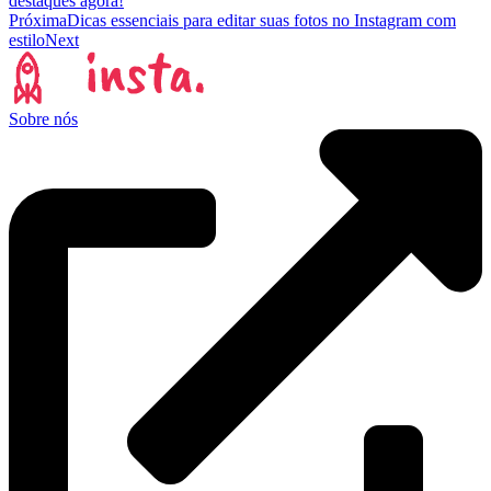
destaques agora!
Próxima
Dicas essenciais para editar suas fotos no Instagram com
estilo
Next
Sobre nós