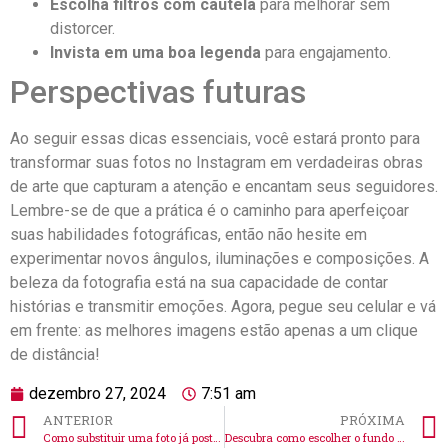
Escolha filtros com ​cautela
para melhorar‍ sem
distorcer.
Invista em uma boa ‌legenda
para ⁢engajamento.
Perspectivas ⁣futuras
Ao seguir essas dicas essenciais, você estará pronto para
transformar ​suas fotos no Instagram em verdadeiras obras
de arte que capturam a⁤ atenção e encantam seus ‍seguidores.
Lembre-se de que a ‌prática é o caminho para aperfeiçoar‌
suas ‌habilidades⁣ fotográficas, então não​ hesite em
experimentar ​novos ângulos, iluminações e ​composições. A
‌beleza da fotografia está na⁢ sua capacidade de contar
⁣histórias e transmitir emoções. Agora, ⁣pegue seu‍ celular e vá
em frente: as melhores imagens estão apenas a ⁢um ⁤clique
de distância!
dezembro 27, 2024
7:51 am
ANTERIOR
PRÓXIMA
Como substituir uma foto já postada no Instagram facilmente
Descubra como escolher o fundo perfeito para suas fotos no Instagram