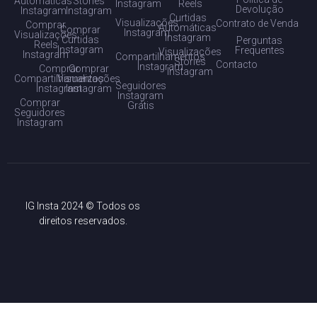
Automáticas
Stories
Instagram
Reels
Devolução
Instagram
Instagram
Curtidas
Visualizações
Contrato de Venda
Comprar
Automáticas
Comprar
Instagram
Visualizações
Instagram
Curtidas
Perguntas
Reels
Instagram
Frequentes
Visualizações
Instagram
Compartilhamentos
Stories
Contacto
Instagram
Comprar
Comprar
Instagram
Compartilhamentos
Visualizações
Seguidores
Instagram
Instagram
Instagram
Comprar
Grátis
Seguidores
Instagram
IG Insta 2024 © Todos os
direitos reservados.