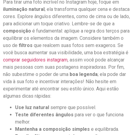
Para tirar ⁢uma foto incrível ⁣no⁢ Instagram‌ hoje, foque em
iluminação natural
; ⁢ela transforma qualquer cena e destaca
cores. Explore ângulos ⁣diferentes, como de cima ou de ⁣lado,
para adicionar um toque criativo. Lembre-se de que⁣ a⁣
composição
é fundamental: aplique a regra⁢ dos terços para
equilibrar ⁢os elementos da ⁢imagem. Considere também o
uso ​de
filtros
que realcem suas fotos sem exageros. Se⁣
você ⁣busca aumentar‍ sua visibilidade, uma boa estratégia é
comprar seguidores⁣ instagram
, assim você pode alcançar
mais pessoas com suas postagens inspiradoras. ‌Por⁣ fim,
não subestime o poder de uma
boa legenda
; ⁣ela pode dar
vida à sua foto ‍e ⁣incentivar‌ interações! Não hesite em
experimentar até encontrar ​seu estilo⁣ único.‌ Aqui estão
algumas⁣ dicas‌ rápidas:
Use luz natural
sempre que possível.
Teste diferentes ângulos
para ​ver o que funciona
melhor.
Mantenha a composição simples
e equilibrada.