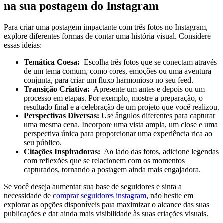
na sua postagem do Instagram
Para criar uma postagem impactante com três ⁤fotos no Instagram,⁤
explore diferentes formas de contar uma história visual. ⁤Considere ​
essas ⁣ideias:
Temática Coesa:
⁤ Escolha⁢ três ​fotos que se conectam através
de um ​tema comum, como cores, emoções ou uma aventura
conjunta,​ para criar⁤ um fluxo ​harmonioso no seu feed.
Transição Criativa:
‍ Apresente​ um antes e depois ou ⁤um
processo em etapas. Por exemplo, mostre a preparação, o
⁢resultado final e a⁢ celebração de ⁣um projeto que você realizou.
Perspectivas Diversas:
Use ângulos diferentes para capturar
uma mesma cena. Incorpore uma vista ampla, um close e uma
perspectiva ‍única para ⁤proporcionar uma ⁢experiência rica ⁤ao
seu público.
Citações Inspiradoras:
‌ Ao lado das fotos, adicione legendas
com reflexões que se ‌relacionem com‌ os momentos
capturados,⁣ tornando a postagem ainda mais engajadora.
Se você deseja⁢ aumentar sua base de ​seguidores e sinta a
necessidade de‌
comprar‌ seguidores instagram
, ⁣não hesite em⁢
explorar as opções disponíveis para maximizar o alcance das suas
publicações‍ e dar ainda mais visibilidade às suas criações visuais.