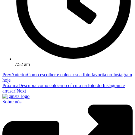
7:52 am
Prev
Anterior
Como escolher e colocar sua foto favorita no Instagram
hoje
Próxima
Descubra como colocar o círculo na foto do Instagram e
arrasar!
Next
Sobre nós