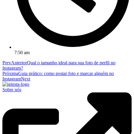
7:50 am
Prev
Anterior
Qual o tamanho ideal para sua foto de perfil no
Instagram?
Próxima
Guia prático: como postar foto e marcar alguém no
Instagram
Next
Sobre nós