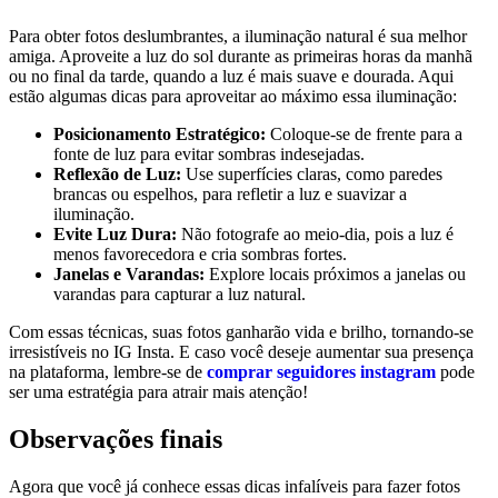
Para obter fotos deslumbrantes, a⁢ iluminação natural é sua melhor
amiga. Aproveite a luz⁢ do sol durante as primeiras horas‌ da manhã
ou no final da ​tarde, quando a ‌luz é mais suave e dourada. Aqui
estão algumas dicas para aproveitar ao máximo essa iluminação:
Posicionamento Estratégico:
Coloque-se de frente para a
fonte de luz para evitar sombras indesejadas.
Reflexão de‌ Luz:
Use superfícies claras, como paredes
brancas ou espelhos, para refletir a luz e suavizar a
iluminação.
Evite Luz Dura:
Não fotografe ao meio-dia, pois a luz é
menos favorecedora e cria sombras⁢ fortes.
Janelas e Varandas:
Explore ⁤locais próximos a janelas ou
varandas para capturar a luz ⁣natural.
Com ‍essas técnicas, suas fotos ganharão vida e brilho, tornando-se
irresistíveis no IG Insta. E caso você deseje aumentar sua presença
na plataforma, lembre-se de
comprar seguidores instagram
pode
ser uma estratégia para⁤ atrair mais atenção!
Observações finais
Agora que ​você ‍já ⁤conhece essas dicas infalíveis para fazer​ fotos