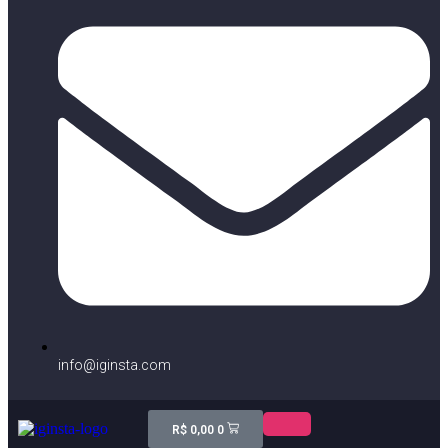
info@iginsta.com
R$
0,00
0