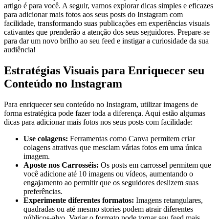
⁢artigo é para você. A seguir, vamos explorar dicas simples⁣ e eficazes​
para adicionar ‌mais fotos⁤ aos seus posts do Instagram com
facilidade, transformando suas publicações em experiências ⁢visuais
cativantes que prenderão a atenção dos seus ⁤seguidores. Prepare-se
para dar um novo brilho ao seu feed e instigar a curiosidade‌ da sua
audiência!
Estratégias⁢ Visuais para Enriquecer seu
Conteúdo no Instagram
Para​ enriquecer seu conteúdo no ​Instagram, utilizar imagens de
⁣forma estratégica⁤ pode fazer toda a⁢ diferença. Aqui estão algumas
⁢dicas para adicionar mais fotos nos⁢ seus posts com facilidade:
Use colagens:
Ferramentas ‍como Canva permitem criar
colagens atrativas que mesclam várias‌ fotos em uma única
imagem.
Aposte nos Carrosséis:
Os posts em carrossel permitem que
você adicione até ‌10 imagens ⁢ou vídeos, aumentando o
‌engajamento ao permitir que os seguidores deslizem suas
preferências.
Experimente diferentes formatos:
Imagens retangulares,
quadradas ou até ‍mesmo stories podem atrair diferentes
públicos-alvo. Variar o formato pode tornar seu feed mais