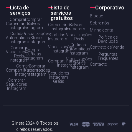
Lista de
Lista de
Corporativo
serviços
serviços
Blogue
gratuitos
Comprar
Comprar
Sobre nós
Comentários
Salvos
Comentários
Salvos
Instagram
Instagram
Instagram
Instagram
Minha conta
Curtidas
Visualizações
Curtidas
Visualizações
Política de
Automáticas
Stories
Instagram
Reels
Devolução
Instagram
Instagram
Curtidas
Visualizações
Contrato de Venda
Comprar
Automáticas
Comprar
Instagram
Visualizações
Instagram
Curtidas
Perguntas
Reels
Instagram
Frequentes
Visualizações
Instagram
Compartilhamentos
Stories
Contacto
Instagram
Comprar
Comprar
Instagram
Compartilhamentos
Visualizações
Seguidores
Instagram
Instagram
Instagram
Comprar
Grátis
Seguidores
Instagram
IG Insta 2024 © Todos os
direitos reservados.