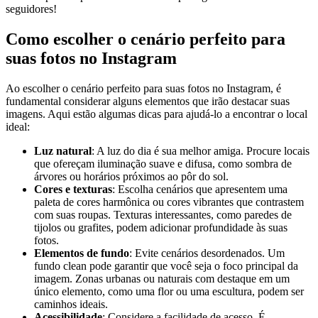
⁤seguidores!
Como ‌escolher o cenário perfeito para
⁢suas fotos no‌ Instagram
Ao escolher o cenário perfeito para suas fotos ‌no Instagram, é
fundamental considerar alguns elementos que irão destacar suas
imagens. Aqui estão algumas dicas‌ para ajudá-lo a ​encontrar o local
ideal:
Luz natural
: A luz do dia é sua melhor​ amiga. Procure ​locais
que ofereçam iluminação ⁢suave e difusa, como sombra de
árvores ou horários próximos ao pôr do sol.
Cores e texturas
: Escolha cenários que apresentem uma‍
paleta ⁤de‌ cores harmônica ou cores vibrantes que contrastem⁣
com suas roupas. Texturas interessantes, como paredes de
tijolos ou ‍grafites, podem adicionar profundidade às suas
fotos.
Elementos de‍ fundo
: Evite cenários desordenados.​ Um
fundo⁣ clean‍ pode garantir ⁢que você seja o foco principal⁤ da
imagem. Zonas‍ urbanas ou ​naturais ⁣com destaque em um
único elemento, como uma flor ⁤ou uma escultura, podem ser
caminhos ideais.
Acessibilidade
: Considere a facilidade de acesso. É