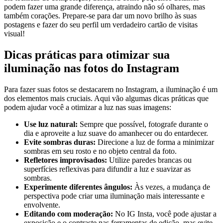
podem fazer uma grande diferença, ⁤atraindo não só olhares, mas
também corações. Prepare-se para ‌dar ⁢um novo brilho às ⁤suas
postagens e fazer do seu perfil um verdadeiro ​cartão de ⁢visitas
visual!
Dicas práticas⁤ para otimizar sua
iluminação nas ⁣fotos do Instagram
Para fazer⁢ suas fotos se destacarem no Instagram, a⁣ iluminação é um⁣
dos elementos mais cruciais. Aqui vão algumas dicas práticas que
‍podem ajudar ⁣você a‍ otimizar a luz​ nas suas imagens:
Use ​luz ⁣natural:
Sempre que‍ possível, fotografe durante⁢ o
dia e aproveite a luz suave do amanhecer ou do entardecer.
Evite sombras duras:
Direcione a luz de forma a minimizar
sombras em seu ​rosto e no objeto central da foto.
Refletores⁤ improvisados:
Utilize paredes brancas ou
superfícies reflexivas para difundir a ⁢luz e suavizar as
sombras.
Experimente diferentes ângulos:
Às vezes, a mudança ⁢de
perspectiva pode ‌criar uma iluminação mais interessante e
envolvente.
Editando⁤ com moderação:
​No IG Insta, você pode ajustar a
‍exposição e o contraste nas ferramentas de edição, mas evite