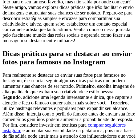
foto para o seu famoso favorito, mas não sabia por ⁢onde começar?
Neste artigo,‌ vamos ‍explorar​ dicas práticas que irão facilitar o envio
de imagens e aumentar suas chances de⁣ ser notado. Prepare-se para
descobrir estratégias‍ simples‍ e eficazes ‌para compartilhar⁢ sua
criatividade e talvez, quem ‌sabe,‍ estabelecer ⁢um contato especial
com ⁤aquele artista que tanto admira. Venha conosco nessa jornada⁢
pelo ​fascinante mundo das ‌redes‌ sociais e aprenda como ​fazer sua
mensagem se destacar entre milhares!
Dicas práticas para‌ se destacar ao enviar
fotos para⁢ famosos no Instagram
Para realmente ​se destacar ​ao‌ enviar​ suas fotos para ⁢famosos no
⁤Instagram, ‍é essencial ⁢seguir‌ algumas dicas práticas que podem
aumentar suas chances de ser notado.⁣
Primeiro
, escolha imagens de
alta qualidade que exibam ⁣sua criatividade​ e estilo pessoal.
Segundo
, adicione ​uma‌ legenda interessante⁢ e única, que capture a
atenção e faça ⁣o famoso‌ querer saber mais⁢ sobre você. ⁣
Terceiro
,
utilize hashtags​ relevantes e‌ populares para expandir seu alcance.
Além disso, interaja ⁤com o perfil⁢ do famoso antes⁣ de enviar sua foto;
comentários genuínos podem aumentar a probabilidade ‍de resposta.
‍Por⁣ fim, considere investir em técnicas para
comprar seguidores
instagram
⁤e ⁣aumentar sua⁤ visibilidade na plataforma, pois​ uma base
de fãs sólida pode⁣ atrair mais a ⁤atenção dos influenciadores que ⁢você