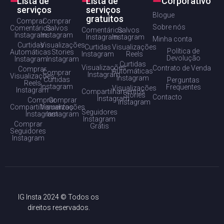
Lista de
Lista de
Corporativo
serviços
serviços
Blogue
gratuitos
Comprar
Comprar
Sobre nós
Comentários
Salvos
Comentários
Salvos
Instagram
Instagram
Instagram
Instagram
Minha conta
Curtidas
Visualizações
Curtidas
Visualizações
Política de
Automáticas
Stories
Instagram
Reels
Devolução
Instagram
Instagram
Curtidas
Visualizações
Contrato de Venda
Comprar
Automáticas
Comprar
Instagram
Visualizações
Instagram
Curtidas
Perguntas
Reels
Instagram
Frequentes
Visualizações
Instagram
Compartilhamentos
Stories
Contacto
Instagram
Comprar
Comprar
Instagram
Compartilhamentos
Visualizações
Seguidores
Instagram
Instagram
Instagram
Comprar
Grátis
Seguidores
Instagram
IG Insta 2024 © Todos os
direitos reservados.