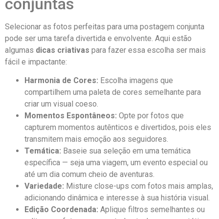
conjuntas
Selecionar ​as⁤ fotos perfeitas ⁣para uma postagem conjunta
‍pode ser uma tarefa divertida e envolvente.⁢ Aqui estão
algumas
dicas criativas
‌para fazer ⁢essa ‍escolha ser mais
fácil e ‍impactante:
Harmonia⁢ de Cores:
Escolha imagens que
compartilhem‌ uma paleta de cores ⁢semelhante para
criar um‍ visual ⁤coeso.
Momentos Espontâneos:
⁤Opte por ‍fotos que
capturem momentos autênticos e divertidos, pois eles‍
transmitem mais emoção aos seguidores.
Temática:
Baseie sua seleção em uma temática
específica — seja uma​ viagem, ‍um evento​ especial ou
até um dia comum cheio⁢ de aventuras.
Variedade:
‌Misture close-ups com fotos mais amplas,
adicionando ⁤dinâmica ‌e ‍interesse à sua história visual.
Edição Coordenada:
Aplique filtros⁣ semelhantes ou