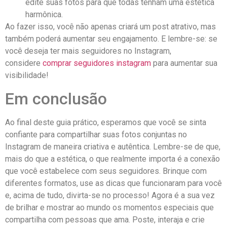
edite suas fotos para que ⁢todas tenham uma estética
harmônica.
Ao fazer isso,‌ você não⁤ apenas criará um post atrativo, mas⁢
também⁣ poderá aumentar ‍seu engajamento.​ E lembre-se: se
‍você deseja⁢ ter⁣ mais ⁤seguidores no Instagram,⁢
considere
comprar‍ seguidores instagram
​para aumentar sua
visibilidade!
Em⁢ conclusão
Ao⁤ final deste guia prático, ‌esperamos que você se sinta
confiante para compartilhar suas fotos conjuntas no
Instagram de‌ maneira criativa e autêntica. Lembre-se de que,‍
mais ‍do que a estética, ⁤o que realmente importa ⁢é a conexão
que você estabelece com seus seguidores. Brinque com
diferentes ⁣formatos, use as ​dicas‌ que ⁢funcionaram para ‍você⁤
e, acima‌ de tudo, divirta-se⁢ no⁢ processo!⁤ Agora é⁢ a sua‍ vez
de brilhar ​e mostrar ao mundo os momentos especiais⁣ que
compartilha ⁤com pessoas que‍ ama. ​Poste, interaja⁤ e crie