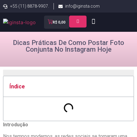
+55 (11) 8878-9907.
info@iginsta.com
R$
0,00
Dicas Práticas De Como Postar Foto
Conjunta No Instagram Hoje
Índice
Introdução
Nos tempos modernos,⁤ as redes sociais se tornaram uma