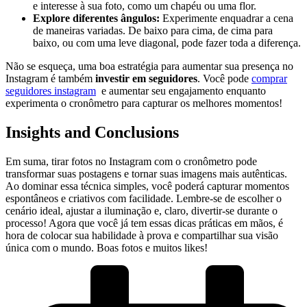
e interesse ⁢à sua foto, ‍como um​ chapéu ‌ou‌ uma flor.
Explore ‌diferentes ângulos:
Experimente​ enquadrar‌ a cena
de ‌maneiras variadas. De baixo ‍para ‌cima, de‍ cima para
baixo, ou com uma leve diagonal, pode fazer toda‍ a diferença.
Não‍ se ⁢esqueça, uma boa estratégia para aumentar sua​ presença no
Instagram⁤ é⁣ também
investir em seguidores
. ⁢Você ‍pode
comprar
seguidores instagram
⁣ e ​aumentar seu engajamento enquanto
experimenta o⁢ cronômetro para capturar os melhores ​momentos! ‌
Insights and Conclusions
Em suma,⁢ tirar⁣ fotos no‍ Instagram ⁣com o​ cronômetro pode
‌transformar suas postagens e tornar suas imagens mais autênticas.
Ao dominar ⁤essa técnica simples, você poderá capturar ⁣momentos
espontâneos e ⁣criativos com facilidade. ⁣Lembre-se de escolher ​o
cenário ideal, ajustar a ⁢iluminação​ e, claro, divertir-se ⁤durante o
processo! Agora que você‌ já tem essas dicas ​práticas em mãos, é
‌hora de colocar⁣ sua habilidade à prova e⁣ compartilhar sua ⁤visão
única com ⁢o mundo. Boas fotos e muitos likes!