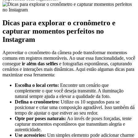
Dicas ‍para explorar o‌ cronômetro e
capturar momentos perfeitos no
Instagram
Aproveitar o ​cronômetro ‍da câmera⁢ pode transformar ⁣momentos
comuns⁤ em registros memoráveis. Ao usar‍ essa⁣ funcionalidade, você
consegue
ir ‌além‌ das selfies
e fotografias espontâneas,⁢ capturando
cenários e ⁤interações mais dinâmicas. Aqui estão algumas dicas para
maximizar essa ferramenta:
Escolha o local⁣ certo:
⁤Encontre um ⁤cenário‍ que
complemente ​o⁣ que você deseja transmitir. A iluminação
natural sempre⁢ ajuda⁤ a elevar a qualidade da foto.
Defina o cronômetro:
Utilize os 10​ segundos⁢ para se
posicionar e criar uma‌ composição agradável.‌ Isso também dá
⁢tempo‍ de ajustar o que estiver ao seu redor.
Opte ‌por poses ⁢naturais:
Ao invés de poses forçadas, tente
capturar‍ momentos‌ espontâneos que ⁤transmitam ‍alegria ⁣e‍
autenticidade.
Use acessórios:
Um simples elemento ​pode adicionar​ charme⁣