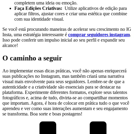
completem uma ideia ou emoção.
Faça Edições Criativas:
⁣ Utilize aplicativos de⁣ edição para
⁤aplicar ⁢filtros,⁢ ajustar cores ​e⁢ criar uma estética que combine
⁣com ​sua ​identidade ⁤visual.
Se você está procurando ‌maneiras de acelerar seu crescimento no IG
Insta, uma estratégia‌ interessante é
comprar⁣ seguidores ‍instagram
.
‍Isso pode conferir⁣ um impulso inicial ao seu⁢ perfil ⁤e expandir seu
alcance!
O​ caminho a seguir
Ao implementar essas dicas práticas,‌ você⁤ não‌ apenas enriquecerá
suas publicações no Instagram, mas também criará uma⁣ narrativa
visual mais ⁢envolvente⁣ para seus seguidores. Lembre-se de⁢ que a
⁤autenticidade⁣ e a criatividade são ⁣essenciais para ‌se destacar na
⁣plataforma. Experimente ‍diferentes⁣ formatos, explore ⁢seus ⁢talentos ​
fotográficos e, acima‌ de​ tudo, divirta-se ​ao compartilhar momentos
que importam. Agora, é hora de ‌colocar em prática tudo ⁣o que⁢ você
aprendeu e‌ ver como‌ suas⁢ interações aumentam e seu engajamento
se transforma.‌ Boa​ sorte⁣ e‌ boas ⁤postagens!