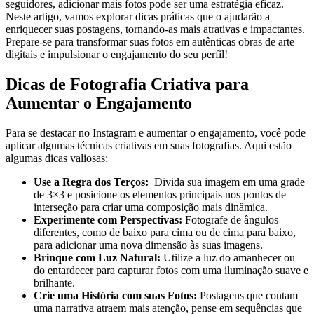
⁤seguidores, adicionar ⁤mais fotos pode ser uma estratégia eficaz.⁤
Neste artigo, vamos explorar dicas práticas ‍que ‍o ajudarão a
‌enriquecer suas postagens, tornando-as mais⁢ atrativas e⁤ impactantes.
⁢Prepare-se para transformar ⁢suas fotos em ‌autênticas obras de⁢ arte
digitais e impulsionar ⁤o engajamento do seu perfil!
Dicas de Fotografia⁤ Criativa para ​
Aumentar o ‍Engajamento
Para ⁢se destacar no Instagram e aumentar⁣ o engajamento, ​você pode
aplicar algumas‌ técnicas criativas em suas ⁤fotografias. ​Aqui estão
algumas dicas valiosas:
Use a Regra dos Terços:
⁤ Divida sua ‌imagem em⁤ uma grade
de 3×3 e‍ posicione os elementos principais ‌nos ​pontos⁣ de
interseção ⁣para criar uma ⁢composição mais dinâmica.
Experimente com Perspectivas:
Fotografe de ‌ângulos
diferentes, como⁤ de baixo para cima ou de ‍cima para ‍baixo,
⁤para ‍adicionar‌ uma nova dimensão‌ às suas imagens.
Brinque com Luz ​Natural:
Utilize a ‍luz do‌ amanhecer⁣ ou
do entardecer para capturar‌ fotos com ​uma⁢ iluminação ⁢suave e
brilhante.
Crie uma História com suas ⁤Fotos:
⁤Postagens que contam‍
uma ‍narrativa atraem‍ mais‍ atenção, pense ‌em sequências que