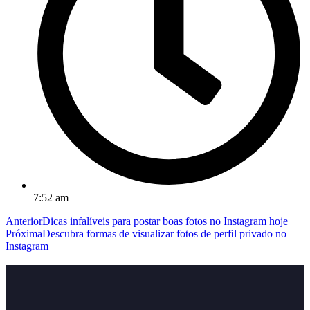
7:52 am
Anterior
Dicas infalíveis para postar boas fotos no Instagram hoje
Próxima
Descubra formas de visualizar fotos de perfil privado no
Instagram