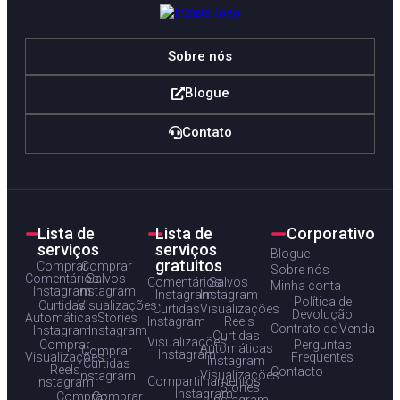
Sobre nós
Blogue
Contato
Lista de
Lista de
Corporativo
serviços
serviços
Blogue
gratuitos
Comprar
Comprar
Sobre nós
Comentários
Salvos
Comentários
Salvos
Minha conta
Instagram
Instagram
Instagram
Instagram
Política de
Curtidas
Visualizações
Curtidas
Visualizações
Devolução
Automáticas
Stories
Instagram
Reels
Contrato de Venda
Instagram
Instagram
Curtidas
Visualizações
Comprar
Perguntas
Automáticas
Comprar
Instagram
Visualizações
Frequentes
Instagram
Curtidas
Reels
Contacto
Visualizações
Instagram
Compartilhamentos
Instagram
Stories
Instagram
Comprar
Comprar
Instagram