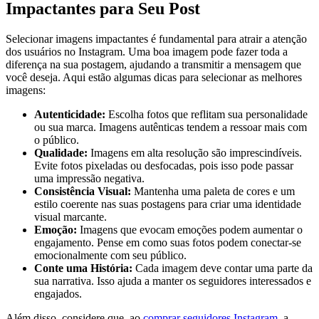
Impactantes para Seu‌ Post
Selecionar imagens impactantes é fundamental‌ para atrair‌ a atenção⁤
dos usuários no Instagram. Uma boa imagem pode fazer toda ‌a
diferença na sua postagem, ajudando a transmitir a ​mensagem que
você deseja. ‌Aqui ‍estão algumas dicas para selecionar ‍as‌ melhores
imagens:
Autenticidade:
Escolha fotos que⁣ reflitam sua ⁤personalidade
ou sua ⁣marca. Imagens autênticas tendem a ressoar mais com
o público.
Qualidade:
Imagens em‌ alta resolução são imprescindíveis.
Evite ⁣fotos pixeladas ou desfocadas, pois isso pode passar
uma impressão negativa.
Consistência ‍Visual:
Mantenha uma paleta de cores e um
estilo ⁢coerente nas suas postagens para criar uma identidade
visual marcante.
Emoção:
Imagens que evocam ⁤emoções ⁢podem ‍aumentar o
engajamento. Pense em‌ como suas fotos ⁣podem conectar-se
emocionalmente​ com⁢ seu público.
Conte uma‍ História:
Cada imagem deve ⁢contar uma parte da
sua narrativa. Isso ajuda a manter os seguidores interessados e
engajados.
Além disso, considere que, ao
comprar seguidores Instagram
, a