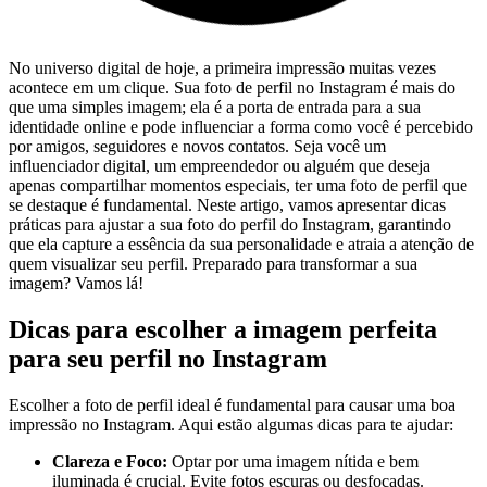
No⁤ universo digital de ⁤hoje, a primeira impressão ​muitas vezes
acontece‍ em um clique. Sua foto ​de ⁤perfil ‌no ‌Instagram ⁤é⁣ mais ⁤do
que uma ‌simples imagem; ela‌ é a porta ⁢de entrada para a sua
identidade⁣ online e pode influenciar a forma como você ⁤é percebido
por amigos, seguidores e novos contatos. Seja você‍ um⁣
influenciador digital, ‌um ​empreendedor ou alguém que deseja
apenas compartilhar momentos ‌especiais, ter uma foto de perfil​ que
⁣se destaque ‌é fundamental. Neste artigo, vamos‌ apresentar dicas
⁤práticas ‌para ajustar a‍ sua foto do perfil ‌do Instagram,‍ garantindo​
que⁤ ela capture a‍ essência da‌ sua⁣ personalidade e atraia a atenção de
quem visualizar seu perfil. Preparado para transformar a sua
imagem? Vamos ​lá!
Dicas para ⁣escolher a imagem ​perfeita
para seu ⁣perfil no Instagram
Escolher a ⁤foto de⁤ perfil ideal é fundamental ⁤para⁢ causar​ uma ⁣boa
impressão no Instagram. ⁢Aqui estão algumas dicas ⁤para te ajudar:
Clareza e Foco:
⁤Optar por uma imagem ‌nítida ‌e⁣ bem
iluminada é⁢ crucial. Evite fotos escuras ou⁢ desfocadas.