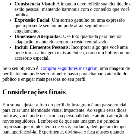
Consistência​ Visual:
⁢A ⁤imagem deve refletir sua identidade ‌e
estilo pessoal, mantendo harmonia com o conteúdo que você
publica.
Expressão Facial:
Um sorriso genuíno ou⁤ uma expressão
que ‌represente ⁤seu ânimo pode⁤ atrair seguidores e
engajamento.
Dimensões Adequadas:
Use foto quadrada para ⁤melhor
adaptação,⁤ mantendo sempre o rosto ​centralizado.
Incluir⁤ Elementos Pessoais:
Incorporar algo que você ama​
pode ‌tornar a imagem mais autêntica,‌ como um‌ hobby ou um
acessório ⁤especial.
Se o seu objetivo é ‌
comprar ⁤seguidores instagram
, uma imagem⁢ de
perfil‌ atraente pode ser ⁢o primeiro passo para chamar a atenção do
público e ⁤engajar mais pessoas ⁢no ‍seu perfil.
Considerações ‍finais
Em suma, ajustar‍ a⁤ foto do​ perfil do Instagram é um​ passo crucial
para ‍criar uma identidade visual‌ impactante. ​Ao⁣ seguir estas ⁢dicas
práticas, você pode destacar sua personalidade e atrair⁢ a ‍atenção de
novos seguidores. Lembre-se de que sua imagem⁢ é ​a⁢ primeira
⁤impressão que muitos terão de você,‍ portanto, dedique⁤ um tempo
para ​aperfeiçoá-la. Experimente, divirta-se​ e faça ajustes quando