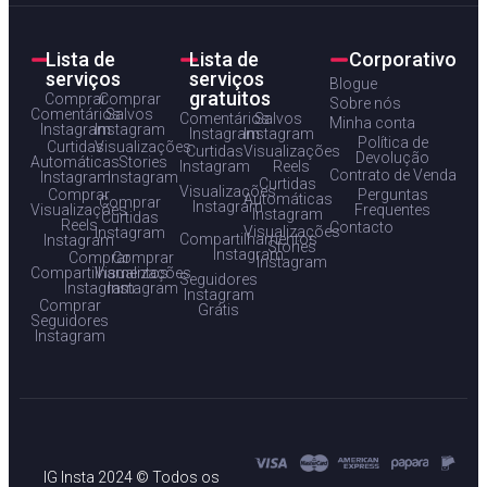
Lista de
Lista de
Corporativo
serviços
serviços
Blogue
gratuitos
Comprar
Comprar
Sobre nós
Comentários
Salvos
Comentários
Salvos
Minha conta
Instagram
Instagram
Instagram
Instagram
Política de
Curtidas
Visualizações
Curtidas
Visualizações
Devolução
Automáticas
Stories
Instagram
Reels
Contrato de Venda
Instagram
Instagram
Curtidas
Visualizações
Comprar
Perguntas
Automáticas
Comprar
Instagram
Visualizações
Frequentes
Instagram
Curtidas
Reels
Contacto
Visualizações
Instagram
Compartilhamentos
Instagram
Stories
Instagram
Comprar
Comprar
Instagram
Compartilhamentos
Visualizações
Seguidores
Instagram
Instagram
Instagram
Comprar
Grátis
Seguidores
Instagram
IG Insta 2024 © Todos os