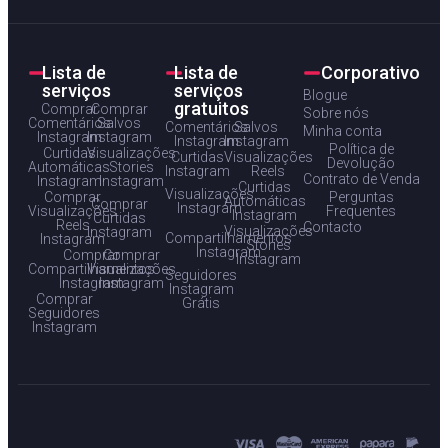
Lista de
Lista de
Corporativo
serviços
serviços
Blogue
gratuitos
Comprar
Comprar
Sobre nós
Comentários
Salvos
Comentários
Salvos
Minha conta
Instagram
Instagram
Instagram
Instagram
Política de
Curtidas
Visualizações
Curtidas
Visualizações
Devolução
Automáticas
Stories
Instagram
Reels
Contrato de Venda
Instagram
Instagram
Curtidas
Visualizações
Comprar
Perguntas
Automáticas
Comprar
Instagram
Visualizações
Frequentes
Instagram
Curtidas
Reels
Contacto
Visualizações
Instagram
Compartilhamentos
Instagram
Stories
Instagram
Comprar
Comprar
Instagram
Compartilhamentos
Visualizações
Seguidores
Instagram
Instagram
Instagram
Comprar
Grátis
Seguidores
Instagram