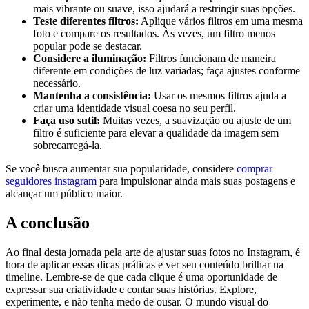
mais vibrante ou suave, isso ​ajudará a restringir suas opções.
Teste diferentes filtros:
Aplique vários ​filtros⁣ em uma mesma
​foto e compare os resultados. Às vezes, um filtro menos
popular pode se destacar.
Considere a iluminação:
Filtros funcionam de maneira
⁢diferente em condições de luz ⁢variadas; faça ⁢ajustes conforme
necessário.
Mantenha a consistência:
Usar os mesmos⁤ filtros ajuda a
criar uma identidade visual coesa no seu perfil.
Faça uso sutil:
Muitas vezes,‍ a ‍suavização ou ajuste de um
filtro é suficiente para elevar a qualidade da imagem sem
sobrecarregá-la.
Se você busca aumentar sua popularidade, considere
comprar
seguidores ‌instagram
⁣para impulsionar ainda mais suas postagens e
alcançar um público maior.
A conclusão
Ao final ‌desta jornada pela⁤ arte de ajustar ⁣suas fotos no Instagram, é
hora de aplicar essas dicas práticas e ver seu conteúdo brilhar na
timeline. Lembre-se de que cada ‍clique é uma oportunidade de
expressar⁣ sua criatividade‌ e contar⁢ suas histórias. Explore,
experimente, e não tenha medo de ousar. O‍ mundo visual do