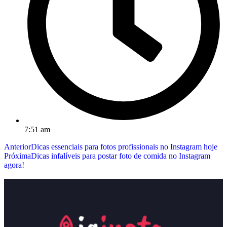
7:51 am
Anterior
Dicas essenciais para fotos profissionais no Instagram hoje
Próxima
Dicas infalíveis para postar foto de comida no Instagram
agora!