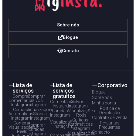
Sobre nós
Blogue
Contato
Lista de
Lista de
Corporativo
serviços
serviços
Blogue
gratuitos
Comprar
Comprar
Sobre nós
Comentários
Salvos
Comentários
Salvos
Minha conta
Instagram
Instagram
Instagram
Instagram
Política de
Curtidas
Visualizações
Curtidas
Visualizações
Devolução
Automáticas
Stories
Instagram
Reels
Contrato de Venda
Instagram
Instagram
Curtidas
Visualizações
Comprar
Perguntas
Automáticas
Comprar
Instagram
Visualizações
Frequentes
Instagram
Curtidas
Reels
Contacto
Visualizações
Instagram
Compartilhamentos
Instagram