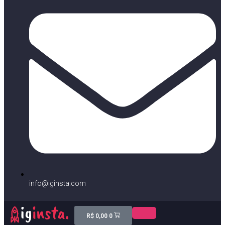
info@iginsta.com
R$
0,00
0