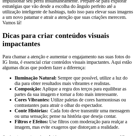
impulsionar seu perfil instantaneamente. Prepare-se para explorar
estratégias⁣ que vão ⁤desde a escolha ⁢do​ ângulo ‍perfeito até a
utilização⁢ inteligente de hashtags, tudo isso para elevar suas imagens
a um novo ⁣patamar⁣ e atrair a atenção que suas criações merecem.
Vamos lá!
Dicas para criar conteúdos visuais
impactantes
Para chamar a atenção e ‌aumentar ⁣o engajamento nas suas ​fotos do‍
IG⁣ Insta,⁢ é ‍essencial criar⁣ conteúdos visuais impactantes.​ Aqui ⁤estão
algumas dicas que podem fazer a diferença:
Iluminação Natural:
Sempre que possível, utilize a luz do
dia para obter ⁤resultados mais vibrantes e realistas.
Composição:
Aplique a regra dos⁣ terços para ​equilibrar as
partes da sua imagem e tornar a foto mais interessante.
Cores Vibrantes:
Utilize ⁢paletas de cores⁢ harmoniosas ‍ou
contrastantes para ⁣atrair o ⁤olhar do espectador.
Conte Histórias:
⁤ Cada foto deve‌ transmitir uma mensagem
ou uma sensação; pense na história que deseja contar.
Filtros e Efeitos:
Use filtros com moderação para ⁤realçar a
imagem,‍ mas evite ‍exageros que distorçam​ a⁣ realidade.