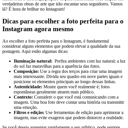
verdadeiras obras de ‌arte que irão encantar seus ⁣seguidores. Vamos
lá? É hora de brilhar⁢ no Instagram!
Dicas para escolher a foto perfeita para o
Instagram ‌agora mesmo
Ao escolher a foto perfeita para o Instagram, é⁢ fundamental⁣
considerar ⁣alguns elementos ⁣que podem elevar a qualidade da ‍sua
postagem. Aqui ⁢estão algumas dicas:
Iluminação natural:
⁣ Prefira ambientes com luz natural; a‌ luz
do sol faz​ maravilhas para a aparência das fotos.
Composição:
Use a regra dos ⁤terços para ‌criar uma imagem
⁢mais⁤ interessante. Divida seu quadro em‍ nove partes⁢ iguais‌ e
posicione os⁣ elementos principais ao‌ longo dessas linhas.
Autenticidade:
​Mostre⁤ quem você realmente‌ é; ‍fotos‌
espontâneas geralmente atraem mais público.
Contexto:
Considere o que você está comunicando com a
imagem. Uma boa‍ foto deve contar uma história ou transmitir
⁢uma emoção.
Filtros‍ e ‍edição:
Use ferramentas de edição⁣ para‌ aprimorar a
‌imagem, mas​ evite exageros que podem distorcer a realidade.
Se você deseja aumentar rapidamente o ​seu público, pode sempre