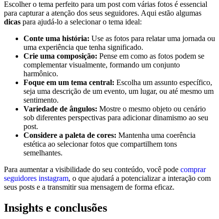
Escolher o ​tema perfeito para um post com várias fotos é essencial
para capturar a atenção dos seus seguidores. Aqui ⁣estão algumas
dicas
para ajudá-lo a selecionar o tema ideal:
Conte uma história:
Use as fotos para relatar⁣ uma‌ jornada ou
uma​ experiência que tenha significado.
Crie uma⁣ composição:
Pense em como as fotos podem se
complementar visualmente, formando‌ um ‌conjunto⁤
harmônico.
Foque em um tema central:
Escolha um assunto específico,
seja ⁢uma descrição‌ de um evento, ​um lugar,⁣ ou até mesmo⁢ um
sentimento.
Variedade de ângulos:
Mostre o ⁢mesmo objeto ou​ cenário
sob diferentes perspectivas para​ adicionar dinamismo ⁢ao seu
post.
Considere a paleta de cores:
Mantenha uma coerência
estética ao selecionar fotos que compartilhem‌ tons
semelhantes.
Para aumentar a visibilidade do‌ seu conteúdo, ‌você pode
comprar
seguidores instagram
, o que ajudará a potencializar a ‍interação com
seus posts e a transmitir sua mensagem de ⁢forma eficaz.
Insights e conclusões