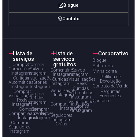
Blogue
Contato
Lista de
Lista de
Corporativo
serviços
serviços
Blogue
gratuitos
Comprar
Comprar
Sobre nós
Comentários
Salvos
Comentários
Salvos
Minha conta
Instagram
Instagram
Instagram
Instagram
Política de
Curtidas
Visualizações
Curtidas
Visualizações
Devolução
Automáticas
Stories
Instagram
Reels
Contrato de Venda
Instagram
Instagram
Curtidas
Visualizações
Comprar
Perguntas
Automáticas
Comprar
Instagram
Visualizações
Frequentes
Instagram
Curtidas
Reels
Contacto
Visualizações
Instagram
Compartilhamentos
Instagram
Stories
Instagram
Comprar
Comprar
Instagram
Compartilhamentos
Visualizações
Seguidores
Instagram
Instagram
Instagram
Comprar
Grátis
Seguidores
Instagram