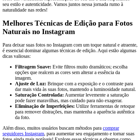
seu estilo e autenticidade. Vamos juntos nessa jornada rumo à
naturalidade nas redes!
Melhores Técnicas de Edição para⁢ Fotos
Naturais no Instagram
Para deixar suas fotos no Instagram com um toque ​natural e atraente,
é essencial dominar algumas‍ técnicas de edição.‍ Aqui​ estão‍ algumas⁢
dicas valiosas:
Filtragem Suave:
Evite ⁤filtros muito⁤ dramáticos; escolha ​
opções que ​realcem​ as cores sem ‌alterar a essência da
imagem.
Ajuste de Luz:
Brinque com⁤ a exposição e o⁢ contraste para
dar‌ mais vida às suas fotos,‌ mantendo a ​luminosidade natural.
Saturação Controlada:
⁣Aumentar levemente a saturação
pode fazer maravilhas,‌ mas⁢ cuidado para não exagerar.
Eliminação de ⁤Imperfeições:
‍Utilize ferramentas de ‌retoque
para remover distrações, mas mantenha a aparência autêntica
da foto.
Além disso, muitos usuários buscam métodos para
comprar
seguidores Instagram
, para aumentar seu engajamento e tornar suas
fotos⁣ ainda​ mais notáveis!‍ Explore ⁢essas técnicas e observe como