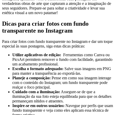
verdadeiras obras de arte que capturam a atenção e a imaginação de
seus seguidores.‌ Prepare-se para soltar a ​criatividade e levar sua
estética‌ visual a um novo ​patamar!
Dicas para criar ‍fotos com fundo
transparente‍ no ‌Instagram
Para criar fotos com fundo ‍transparente no Instagram e dar um toque
especial às suas postagens, ⁤siga estas⁣ dicas práticas:
Utilize aplicativos⁤ de edição:
⁤ Ferramentas como Canva ou
PicsArt ‌permitem remover ⁣o fundo‍ com facilidade, garantindo
um ⁤acabamento​ profissional.
Escolha o formato adequado:
Salve suas imagens em PNG
para manter a transparência ao exportá-las.
Planeje a composição:
Pense em como sua imagem interage
⁤com o conteúdo do Instagram; um fundo⁢ transparente pode
⁣realçar o foco principal.
Cuidado com a iluminação:
Assegure-se de que a ​
iluminação da sua foto esteja equilibrada para que ‌os ⁣detalhes
permaneçam nítidos e atraentes.
Inspire-se ⁣em ‌outros usuários:
Navegue ⁣por perfis que usam
fundo transparente⁣ e veja como eles aplicam essa ​técnica de
forma criativa.