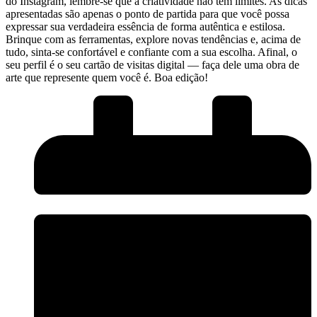
do ⁢Instagram, ‌lembre-se⁣ que⁣ a criatividade não tem limites. As dicas
apresentadas são apenas​ o ponto de partida​ para que você possa
expressar sua⁣ verdadeira essência de forma ‌autêntica⁢ e estilosa.
Brinque com as ferramentas, explore novas tendências e, acima‍ de
tudo, sinta-se confortável e confiante ‍com a sua escolha. ⁢Afinal, o
seu perfil é o seu cartão de ⁤visitas⁣ digital ⁤— faça dele uma obra de
arte que represente quem você é.⁣ Boa⁤ edição!