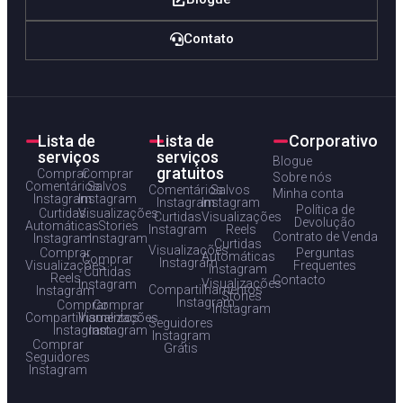
Contato
Lista de
Lista de
Corporativo
serviços
serviços
Blogue
gratuitos
Comprar
Comprar
Sobre nós
Comentários
Salvos
Comentários
Salvos
Minha conta
Instagram
Instagram
Instagram
Instagram
Política de
Curtidas
Visualizações
Curtidas
Visualizações
Devolução
Automáticas
Stories
Instagram
Reels
Contrato de Venda
Instagram
Instagram
Curtidas
Visualizações
Comprar
Perguntas
Automáticas
Comprar
Instagram
Visualizações
Frequentes
Instagram
Curtidas
Reels
Contacto
Visualizações
Instagram
Compartilhamentos
Instagram
Stories
Instagram
Comprar
Comprar
Instagram
Compartilhamentos
Visualizações
Seguidores
Instagram
Instagram
Instagram
Comprar
Grátis
Seguidores
Instagram