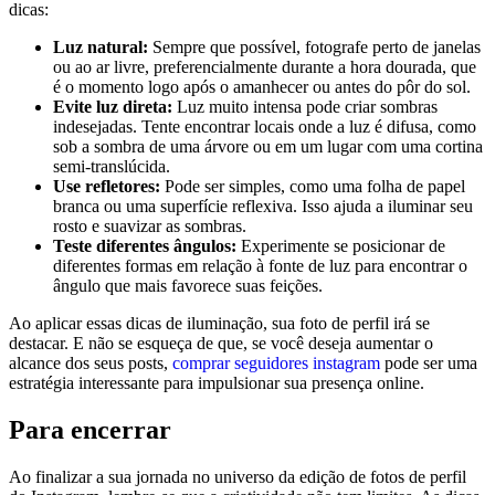
dicas:
Luz natural:
Sempre que possível, fotografe perto de janelas‌
ou‌ ao ar livre, preferencialmente durante a hora dourada, que
é ‍o momento logo após o amanhecer ou ‍antes ‍do pôr do sol.
Evite luz direta:
Luz muito‌ intensa pode‌ criar ⁣sombras
indesejadas. Tente ⁣encontrar locais onde a luz é difusa, como
sob a ‌sombra ⁢de ‌uma árvore ou em um lugar com uma cortina
semi-translúcida.
Use refletores:
‍Pode ser simples, como uma⁣ folha de papel
branca ou uma ‌superfície reflexiva. Isso ⁣ajuda a iluminar seu
rosto e suavizar as sombras.
Teste diferentes ângulos:
Experimente se posicionar de
diferentes formas em relação à fonte de luz para encontrar o
ângulo que mais favorece suas ⁣feições.
Ao aplicar ⁢essas dicas de⁤ iluminação, sua foto de perfil irá se
destacar. E ⁣não se esqueça ​de que,⁣ se você deseja aumentar o
alcance dos ‌seus⁤ posts,​
comprar seguidores instagram
pode ser‍ uma
estratégia interessante‍ para impulsionar‌ sua presença online.
Para encerrar
Ao finalizar a sua jornada no⁣ universo da edição de fotos de perfil