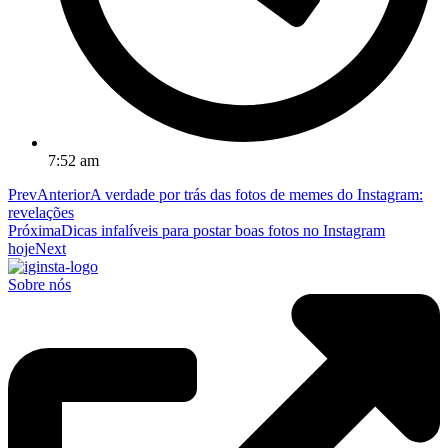
7:52 am
Prev
Anterior
A verdade por trás das fotos de memes do Instagram:
revelações
Próxima
Dicas infalíveis para postar boas fotos no Instagram
hoje
Next
Sobre nós