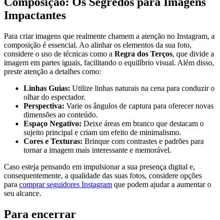
Composição: Os Segredos‌ para Imagens
Impactantes
Para criar imagens que ​realmente chamem a atenção⁣ no Instagram, a
‌composição é essencial. Ao alinhar os elementos da sua foto,
considere ‍o ⁣uso de técnicas como a
Regra dos Terços
, que divide⁢ a
imagem em partes ‍iguais, ‍facilitando o equilíbrio visual. Além disso,
preste atenção a detalhes como:
Linhas Guias:
Utilize linhas naturais ‌na cena para conduzir o
olhar​ do espectador.
Perspectiva:
Varie os ângulos de⁣ captura para oferecer novas
dimensões ⁢ao conteúdo.
Espaço ‍Negativo:
Deixe áreas em branco que destacam o
sujeito principal e criam um efeito de ​minimalismo.
Cores e Texturas:
Brinque com contrastes e padrões⁣ para
tornar a imagem mais interessante e memorável.
Caso esteja pensando em⁢ impulsionar a sua presença digital​ e,
consequentemente,⁤ a‌ qualidade das suas fotos, considere opções
para
comprar seguidores Instagram
que podem‌ ajudar a aumentar o
seu alcance.
Para ​encerrar